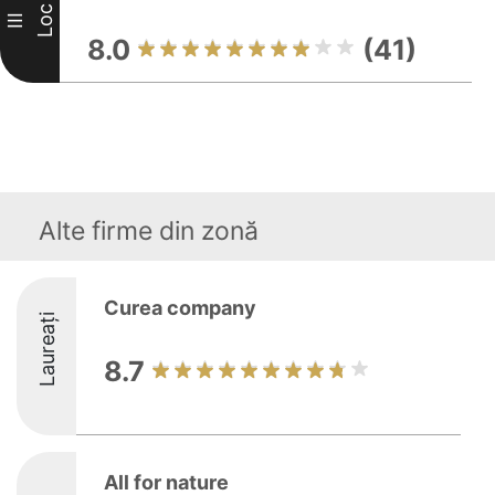
Loc
III
8.0
(41)
Alte firme din zonă
Curea company
Laureați
8.7
All for nature