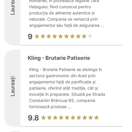
Laureați
României, în pitoreasca regiune Țara
Hațegului, fiind cunoscut pentru
producția de alimente autentice și
naturale. Compania se remarcă prin
angajamentul său față de asigurarea ...
9
Kling - Brutarie Patiserie
Kling - Brutarie Patiserie se distinge în
sectorul gastronomic din Arad prin
Laureați
angajamentul față de panificație și
patiserie, oferind atât tradiție, cât și
inovație în preparate. Situată pe Strada
Constantin Brâncuși 85, compania
furnizează produse ...
9.8