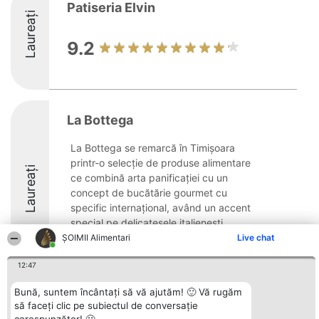
Patiseria Elvin
Laureați
9.2
La Bottega
La Bottega se remarcă în Timișoara
printr-o selecție de produse alimentare
Laureați
ce combină arta panificației cu un
concept de bucătărie gourmet cu
specific internațional, având un accent
special pe delicatesele italienești.
Compania și-a propus ...
ŞOIMII Alimentari
Live chat
8.2
12:47
Bună, suntem încântați să vă ajutăm! 🙂 Vă rugăm
să faceți clic pe subiectul de conversație
Organizator Ranking
Plebiscyt
Contact