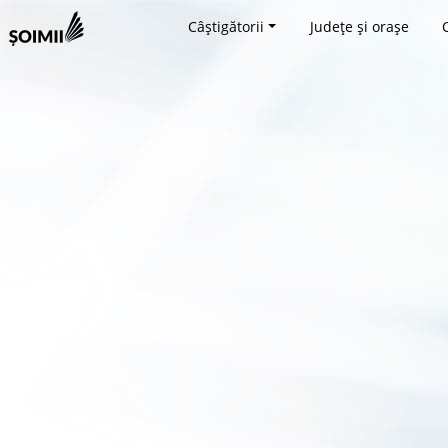
Câștigătorii
Județe și orașe