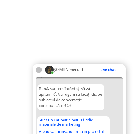
ŞOIMII Alimentari
Live chat
12:48
Bună, suntem încântați să vă
ajutăm! 🙂 Vă rugăm să faceți clic pe
subiectul de conversație
corespunzător! 🙂
Sunt un Laureat, vreau să ridic
materiale de marketing
Vreau să-mi înscriu firma in proiectul