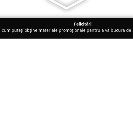
Felicitări!
ți cum puteți obține materiale promoționale pentru a vă bucura d
, Carmangerii - Piatra Neamţ
EXPO CARM CUEJDI
Despre companie:
Cu o experiență de peste 18 an
Neamț cu produse autentice pe 
folosind ingrediente atent sele
această companie în industria a
Arată mai multe >>
proaspete, naturală în proporț
din punct de vedere sanitar-vet
produselor.