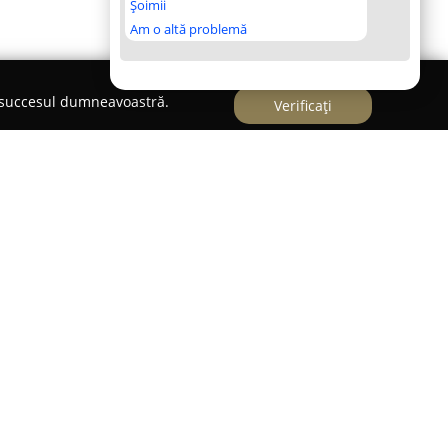
Șoimii
Am o altă problemă
e succesul dumneavoastră.
Verificați
i,
EXPO CARM CUEJDI
servește clienții din Piatra
bază de carne, realizate după rețete originale și
cționate. Un element semnificativ care definește
limentară este utilizarea exclusivă a cărnii
ie de 100% și având origine românească, atestată
erinar, ceea ce asigură calitatea superioară a