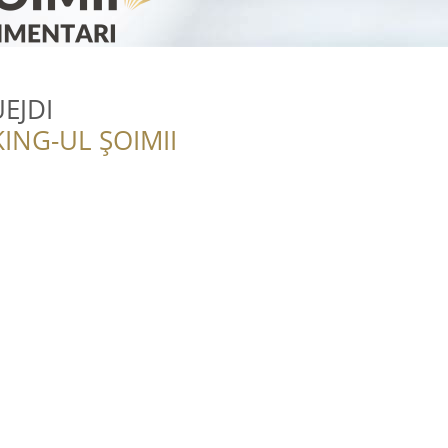
EJDI
ING-UL ȘOIMII