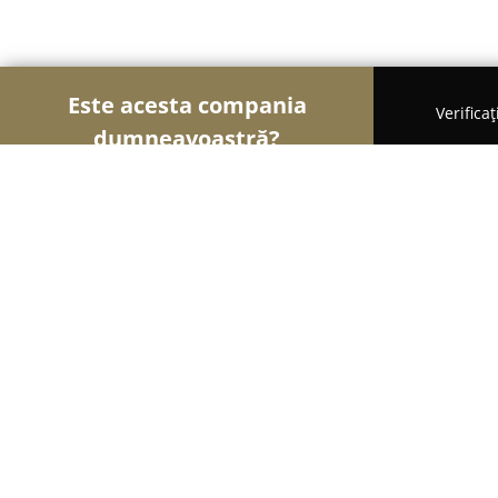
Este acesta compania
Verifica
dumneavoastră?
Şoimii Alimentari
Magazine Alimentare, Brutării
EXPO CARM CUEJDI
8.8
(108)