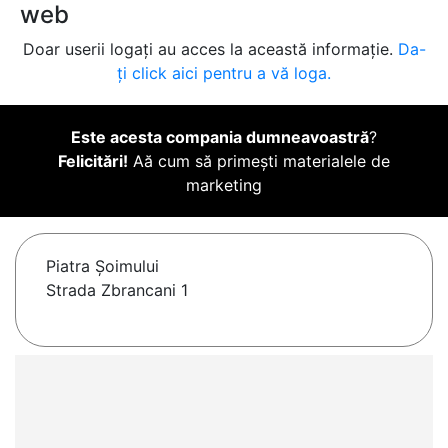
web
Doar userii logați au acces la această informație.
Da-
ți click aici pentru a vă loga.
Este acesta compania dumneavoastră
?
Felicitări!
Aă cum să primești materialele de
marketing
Piatra Şoimului
Strada Zbrancani 1