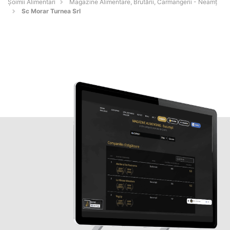
Şoimii Alimentari
Magazine Alimentare, Brutării, Carmangerii - Neamţ
Sc Morar Turnea Srl