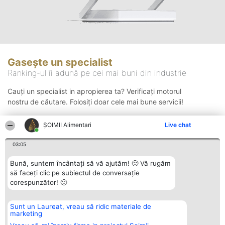
Gasește un specialist
Ranking-ul îi adună pe cei mai buni din industrie
Cauți un specialist in apropierea ta? Verificați motorul
nostru de căutare. Folosiți doar cele mai bune servicii!
ŞOIMII Alimentari
Live chat
Căutare
03:05
Bună, suntem încântați să vă ajutăm! 🙂 Vă rugăm
să faceți clic pe subiectul de conversație
corespunzător! 🙂
Sunt un Laureat, vreau să ridic materiale de
Organizator Ranking
Plebiscyt
Contact
marketing
BRIGHT SOLUTIONS BR SRL
Câștigătorii
Contact
Aleea Timisul De Sus 2 Bl. A30
Lista Tuturor