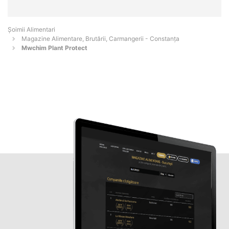
Şoimii Alimentari
Magazine Alimentare, Brutării, Carmangerii - Constanţa
Mwchim Plant Protect