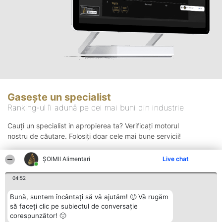
Gasește un specialist
Ranking-ul îi adună pe cei mai buni din industrie
Cauți un specialist in apropierea ta? Verificați motorul
nostru de căutare. Folosiți doar cele mai bune servicii!
ŞOIMII Alimentari
Live chat
Căutare
04:52
Bună, suntem încântați să vă ajutăm! 🙂 Vă rugăm
să faceți clic pe subiectul de conversație
corespunzător! 🙂