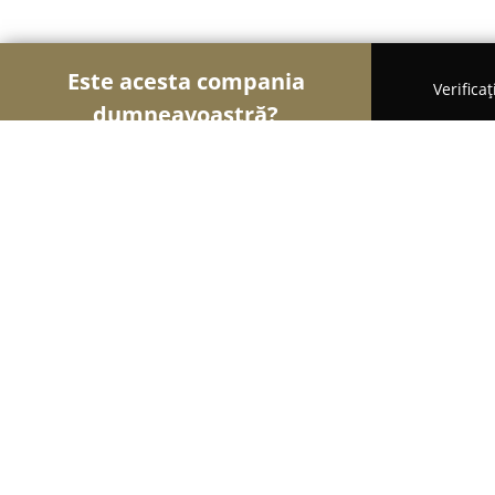
Este acesta compania
Verifica
dumneavoastră?
Şoimii Alimentari
Magazine Alimentare, Brutări
LaGospodarie
9.8
(59)
Comana, Principala