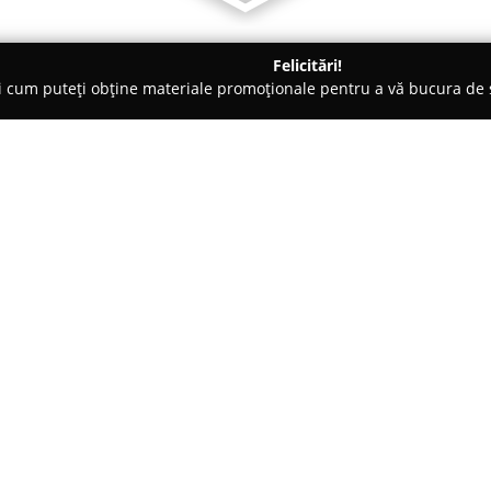
Felicitări!
ți cum puteți obține materiale promoționale pentru a vă bucura d
i, Carmangerii - Comana
LaGospodarie
Despre companie:
LaGospodărie
reprezintă o afac
furnizarea de produse alimentar
Fălăștoaca, din comuna Comana,
„Produse din Gospodărie”, ace
Arată mai multe >>
aprilie 2021, dar a menținut c
pentru prospețimea specifică m
Fermă de dimensiuni reduse, L