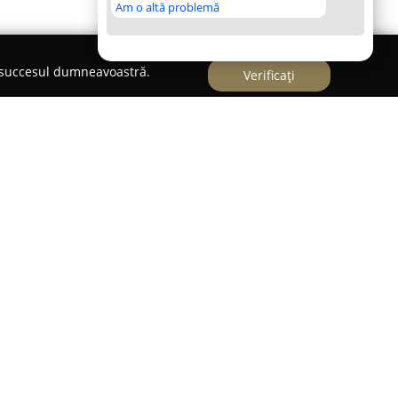
Am o altă problemă
e succesul dumneavoastră.
Verificați
ere de familie specializată în cultivarea și
e proaspete, autentice, cu origini în satul
 județul Giurgiu. Inițiată în 2016 sub numele
astă companie a adoptat actuala denumire în
onstanta dedicare pentru savoarea autentică și
ediului rural.
aGospodărie se remarcă prin orientarea către