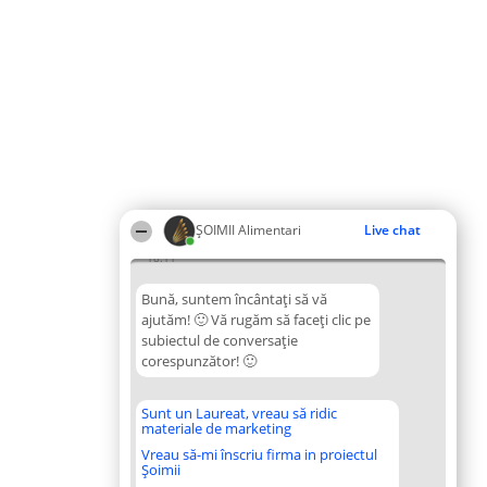
ŞOIMII Alimentari
Live chat
18:11
Bună, suntem încântați să vă
ajutăm! 🙂 Vă rugăm să faceți clic pe
subiectul de conversație
corespunzător! 🙂
Sunt un Laureat, vreau să ridic
materiale de marketing
Vreau să-mi înscriu firma in proiectul
Șoimii