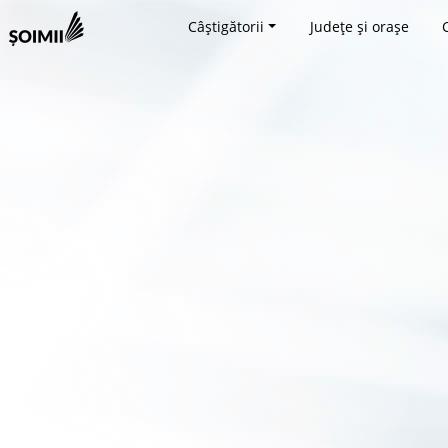
Câștigătorii
Județe și orașe