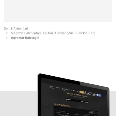
Şoimii Alimentari
Magazine Alimentare, Brutării, Carmangerii - Fierbinti-Targ
Agromar Balotești