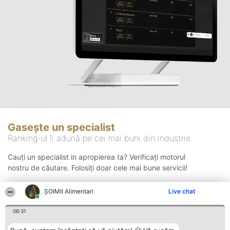
Gasește un specialist
Ranking-ul îi adună pe cei mai buni din industrie
Cauți un specialist in apropierea ta? Verificați motorul
nostru de căutare. Folosiți doar cele mai bune servicii!
ŞOIMII Alimentari
Live chat
Căutare
06:31