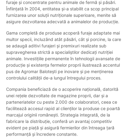
furaje și concentrate pentru animale de fermă și păsări.
Înființată în 2004, entitatea și-a stabilit ca scop principal
furnizarea unor soluții nutriționale superioare, menite să
asigure dezvoltarea adecvată a animalelor de producție.
Gama completă de produse acoperă furaje adaptate mai
multor specii, incluzând atât păsări, cât și porcine, la care
se adaugă aditivi furajeri și premixuri realizate sub
supravegherea strictă a specialiștilor dedicați nutriției
animale. Investițiile permanente în tehnologii avansate de
producție și existența fermelor proprii ilustrează accentul
pus de Agromar Balotești pe inovare și pe menținerea
controlului calității de-a lungul întregului proces.
Compania beneficiază de o acoperire națională, datorită
unei rețele dezvoltate de magazine proprii, dar și a
parteneriatelor cu peste 2.000 de colaboratori, ceea ce
facilitează accesul rapid al clienților la produse ce poartă
marcajul originii românești. Strategia integrată, de la
fabricare la distribuție, conferă un avantaj competitiv
evident pe piață și asigură fermierilor din întreaga țară
performanță și încredere constante.