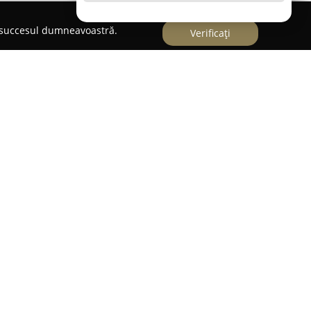
e succesul dumneavoastră.
Verificați
Roman în 2014, este cunoscută pentru oferta sa
are reflectă tradițiile românești, dar includ și
ala filozofie a companiei se concentrează pe
d articole variate fără E-uri sau conservanți.
, printre altele, pâine și făină integrală,
emințe, fructe uscate, mirodenii exotice și
te.
și autenticitate, reflectată prin atenția cu care
 de proprietari, pentru a asigura prospețimea și