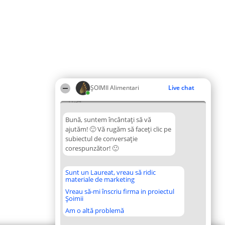
ŞOIMII Alimentari
Live chat
11:34
Bună, suntem încântați să vă
ajutăm! 🙂 Vă rugăm să faceți clic pe
subiectul de conversație
corespunzător! 🙂
Sunt un Laureat, vreau să ridic
materiale de marketing
Vreau să-mi înscriu firma in proiectul
Șoimii
Am o altă problemă