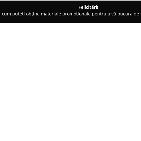
Felicitări!
ți cum puteți obține materiale promoționale pentru a vă bucura d
i, Carmangerii - Roman
Bacania Cu Dichis
Despre companie:
Băcănia cu Dichis
, fondată în 
extinsă de produse alimentare c
accente internaționale. Princip
alimentația sănătoasă, promovân
Sortimentul magazinului acoperă
zacuscă, dulcețuri artizanale, s
arter
dulciuri selectate cu rigurozita
Băcănia pune accent pe calitate 
fiecare produs este selecționat