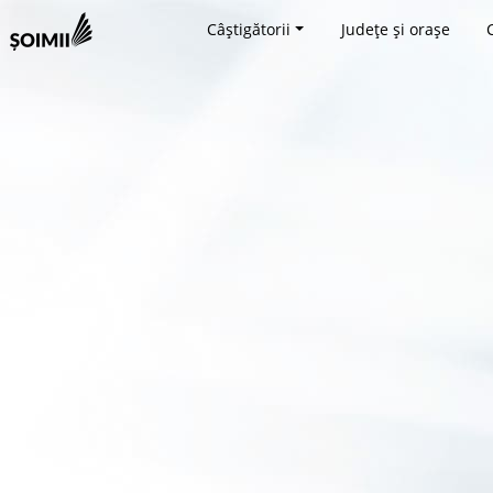
Câștigătorii
Județe și orașe