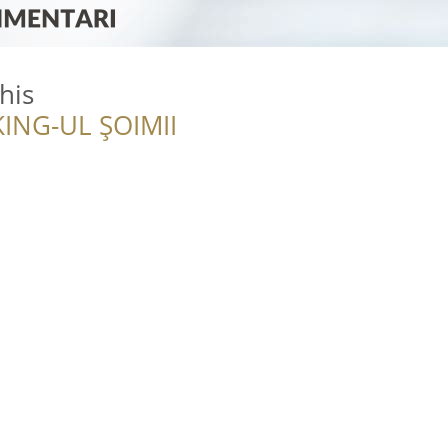
his
ING-UL ȘOIMII