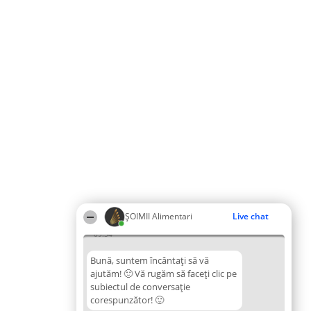
ŞOIMII Alimentari
Live chat
09:54
Bună, suntem încântați să vă
ajutăm! 🙂 Vă rugăm să faceți clic pe
subiectul de conversație
corespunzător! 🙂