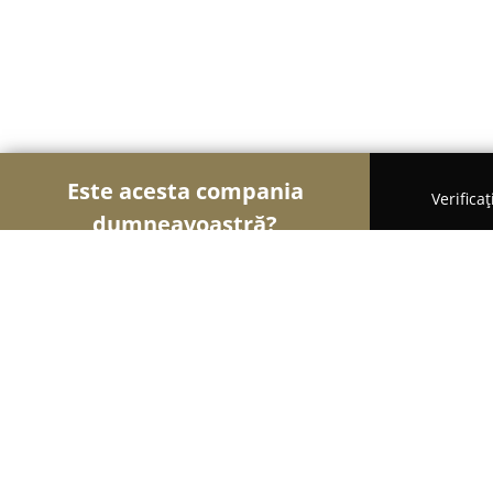
Este acesta compania
Verifica
dumneavoastră?
Şoimii Alimentari
Magazine Alimentare, Brutării
Ferma de pui