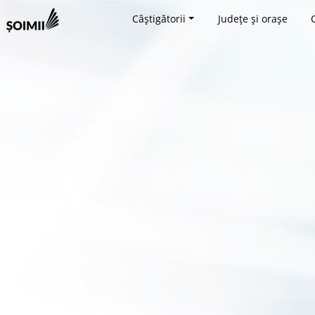
Câștigătorii
Județe și orașe