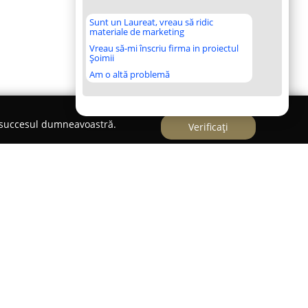
Sunt un Laureat, vreau să ridic
materiale de marketing
Vreau să-mi înscriu firma in proiectul
Șoimii
Am o altă problemă
e succesul dumneavoastră.
Verificați
tivează în industria avicolă din România,
ponsabilă a puilor pentru comercializare.
65 B, această exploatație rurală se remarcă