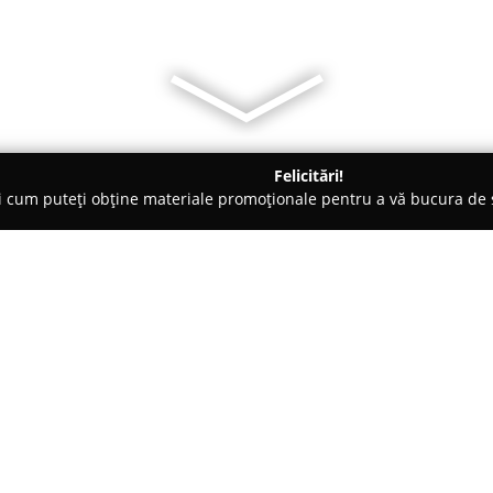
Felicitări!
ți cum puteți obține materiale promoționale pentru a vă bucura d
, Carmangerii - Turnu Măgurele
Ferma de pui
Despre companie:
Ferma de pui Turnu Măgurele ac
punând accent pe creșterea res
Amplasată pe Drumul Județean 