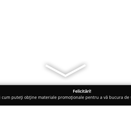
Felicitări!
ți cum puteți obține materiale promoționale pentru a vă bucura d
 Carmangerii - Iaşi
Gelato & Coffee To Go