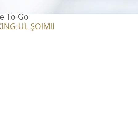
ee To Go
ING-UL ȘOIMII