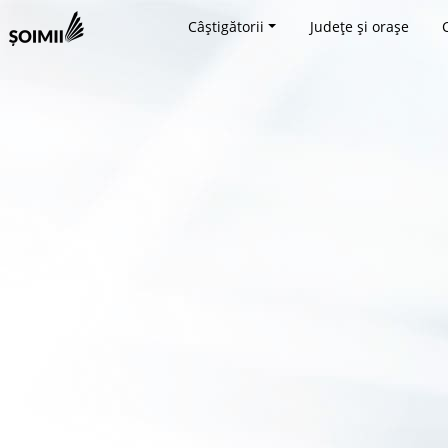
Câștigătorii
Județe și orașe