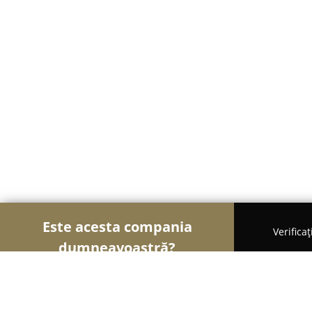
Este acesta compania
Verifica
dumneavoastră?
Şoimii Alimentari
Magazine Alimentare, Brutării,