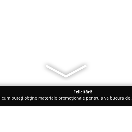
Felicitări!
ți cum puteți obține materiale promoționale pentru a vă bucura d
, Carmangerii - Dancu
La Băcănie