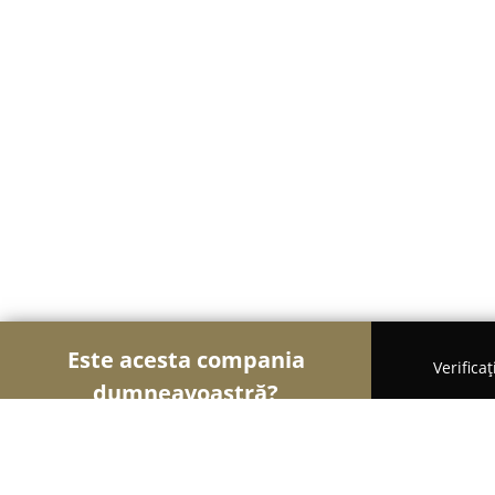
Este acesta compania
Verifica
dumneavoastră?
Şoimii Alimentari
Magazine Alimentare, Brutării