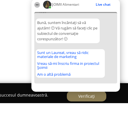
ŞOIMII Alimentari
Live chat
10:26
Bună, suntem încântați să vă
ajutăm! 🙂 Vă rugăm să faceți clic pe
subiectul de conversație
corespunzător! 🙂
Sunt un Laureat, vreau să ridic
materiale de marketing
Vreau să-mi înscriu firma in proiectul
Șoimii
Am o altă problemă
e succesul dumneavoastră.
Verificați