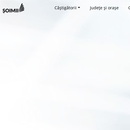
Câștigătorii
Județe și orașe