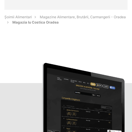
Şoimii Alimentari
Magazine Alimentare, Brutării, Carmangerii - Oradea
Magazia lu Costica Oradea