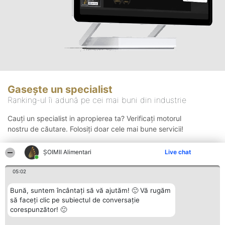
Gasește un specialist
Ranking-ul îi adună pe cei mai buni din industrie
Cauți un specialist in apropierea ta? Verificați motorul
nostru de căutare. Folosiți doar cele mai bune servicii!
ŞOIMII Alimentari
Live chat
Căutare
05:02
Bună, suntem încântați să vă ajutăm! 🙂 Vă rugăm
să faceți clic pe subiectul de conversație
corespunzător! 🙂