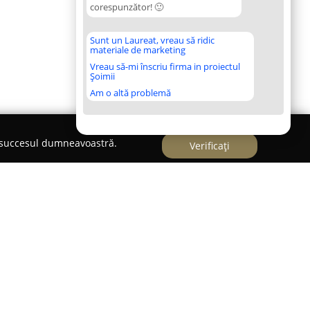
corespunzător! 🙂
Sunt un Laureat, vreau să ridic
materiale de marketing
Vreau să-mi înscriu firma in proiectul
Șoimii
Am o altă problemă
e succesul dumneavoastră.
Verificați
atura
j-Napoca, magazinul
Mama Natura - Distribuitor
 de referință pentru persoanele interesate de