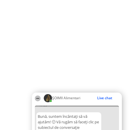
ŞOIMII Alimentari
Live chat
17:03
Bună, suntem încântați să vă
ajutăm! 🙂 Vă rugăm să faceți clic pe
subiectul de conversație