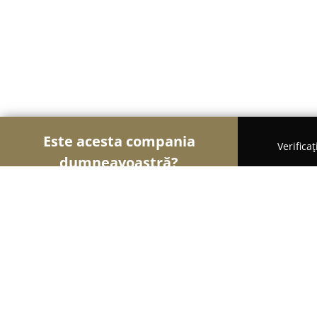
Este acesta compania
Verifica
dumneavoastră?
Şoimii Alimentari
Magazine Alimentare, Brutării
Mama Natura - Distribuitor Vivanat