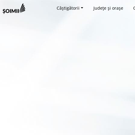
Câștigătorii
Județe și orașe