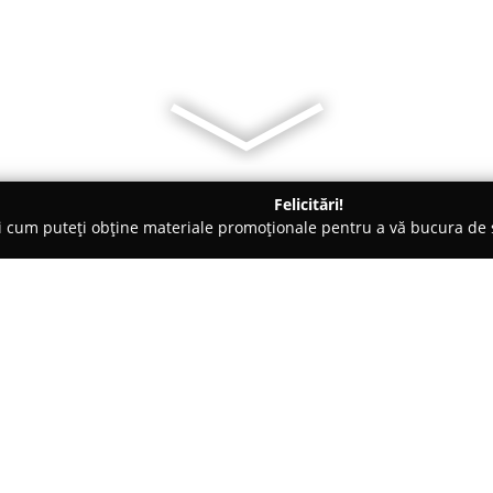
Felicitări!
ți cum puteți obține materiale promoționale pentru a vă bucura d
, Carmangerii - Cluj-Napoca
Mama Natura - Distribuitor Vivan
ura
Despre companie:
Situat în centrul orașului Clu
Vivanatura
reprezintă un punct