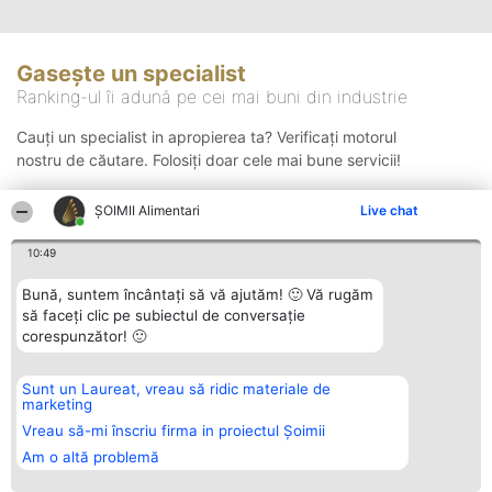
Gasește un specialist
Ranking-ul îi adună pe cei mai buni din industrie
Cauți un specialist in apropierea ta? Verificați motorul
nostru de căutare. Folosiți doar cele mai bune servicii!
ŞOIMII Alimentari
Live chat
Căutare
10:49
Bună, suntem încântați să vă ajutăm! 🙂 Vă rugăm
să faceți clic pe subiectul de conversație
corespunzător! 🙂
Sunt un Laureat, vreau să ridic materiale de
Organizator Ranking
Plebiscyt
Contact
marketing
BRIGHT SOLUTIONS BR SRL
Câștigătorii
Contact
Aleea Timisul De Sus 2 Bl. A30
Lista Tuturor
Vreau să-mi înscriu firma in proiectul Șoimii
Sc. A Et. 4 Ap. 13 Cod 061952
Laureaților
Am o altă problemă
București
Reguli
CUI 36737675
Statut
tel: +40 770 990 492
Politica de