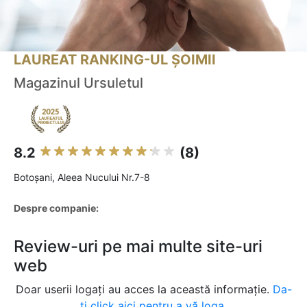
LAUREAT RANKING-UL ȘOIMII
Magazinul Ursuletul
8.2
(8)
Botoşani, Aleea Nucului Nr.7-8
Despre companie:
Review-uri pe mai multe site-uri
web
Doar userii logați au acces la această informație.
Da-
ți click aici pentru a vă loga.