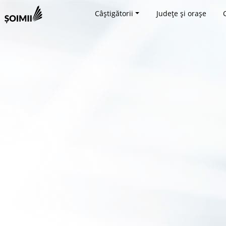
Câștigătorii
Județe și orașe