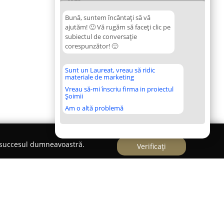
Bună, suntem încântați să vă
ajutăm! 🙂 Vă rugăm să faceți clic pe
subiectul de conversație
corespunzător! 🙂
Sunt un Laureat, vreau să ridic
materiale de marketing
Vreau să-mi înscriu firma in proiectul
Șoimii
Am o altă problemă
e succesul dumneavoastră.
Verificați