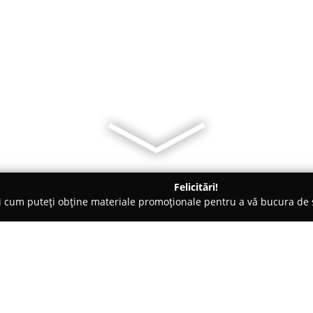
Felicitări!
ți cum puteți obține materiale promoționale pentru a vă bucura d
 Carmangerii - Iaşi
Patiserie Berechet