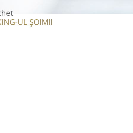
chet
ING-UL ȘOIMII