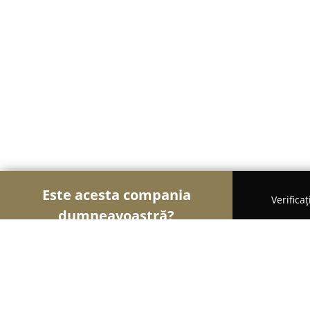
Este acesta compania
Verifica
dumneavoastră?
Şoimii Alimentari
Magazine Alimentare, Brutării,
Patiserie Berechet