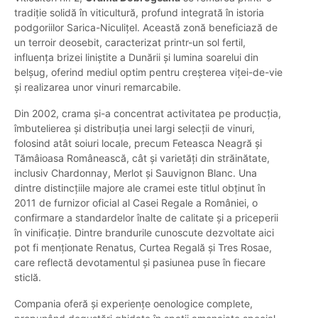
tradiție solidă în viticultură, profund integrată în istoria
podgoriilor Sarica-Niculițel. Această zonă beneficiază de
un terroir deosebit, caracterizat printr-un sol fertil,
influența brizei liniștite a Dunării și lumina soarelui din
belșug, oferind mediul optim pentru creșterea viței-de-vie
și realizarea unor vinuri remarcabile.
Din 2002, crama și-a concentrat activitatea pe producția,
îmbutelierea și distribuția unei largi selecții de vinuri,
folosind atât soiuri locale, precum Feteasca Neagră și
Tămâioasa Românească, cât și varietăți din străinătate,
inclusiv Chardonnay, Merlot și Sauvignon Blanc. Una
dintre distincțiile majore ale cramei este titlul obținut în
2011 de furnizor oficial al Casei Regale a României, o
confirmare a standardelor înalte de calitate și a priceperii
în vinificație. Dintre brandurile cunoscute dezvoltate aici
pot fi menționate Renatus, Curtea Regală și Tres Rosae,
care reflectă devotamentul și pasiunea puse în fiecare
sticlă.
Compania oferă și experiențe oenologice complete,