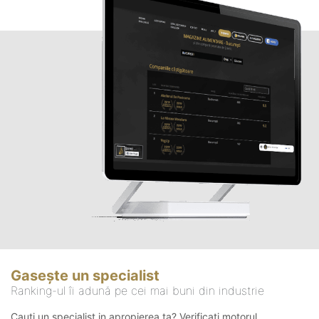
Gasește un specialist
Ranking-ul îi adună pe cei mai buni din industrie
Cauți un specialist in apropierea ta? Verificați motorul