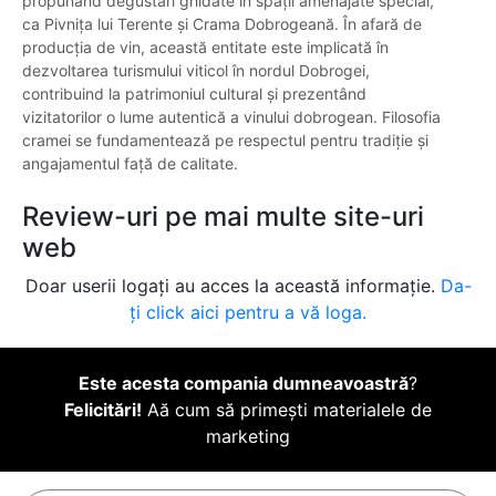
propunând degustări ghidate în spații amenajate special,
ca Pivnița lui Terente și Crama Dobrogeană. În afară de
producția de vin, această entitate este implicată în
dezvoltarea turismului viticol în nordul Dobrogei,
contribuind la patrimoniul cultural și prezentând
vizitatorilor o lume autentică a vinului dobrogean. Filosofia
cramei se fundamentează pe respectul pentru tradiție și
angajamentul față de calitate.
Review-uri pe mai multe site-uri
web
Doar userii logați au acces la această informație.
Da-
ți click aici pentru a vă loga.
Este acesta compania dumneavoastră
?
Felicitări!
Aă cum să primești materialele de
marketing