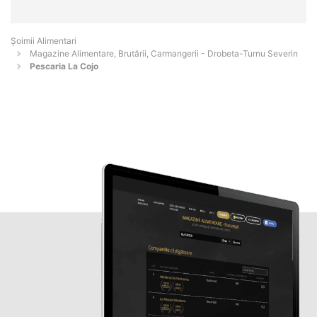
Şoimii Alimentari
Magazine Alimentare, Brutării, Carmangerii - Drobeta-Turnu Severin
Pescaria La Cojo