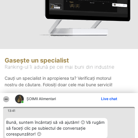
Gasește un specialist
Ranking-ul îi adună pe cei mai buni din industrie
Cauți un specialist in apropierea ta? Verificați motorul
nostru de căutare. Folosiți doar cele mai bune servicii!
ŞOIMII Alimentari
Live chat
Căutare
13:41
Bună, suntem încântați să vă ajutăm! 🙂 Vă rugăm
să faceți clic pe subiectul de conversație
corespunzător! 🙂