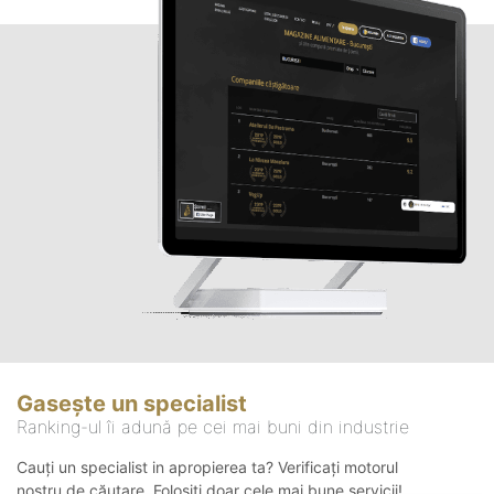
Gasește un specialist
Ranking-ul îi adună pe cei mai buni din industrie
Cauți un specialist in apropierea ta? Verificați motorul
nostru de căutare. Folosiți doar cele mai bune servicii!