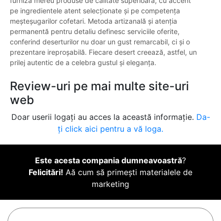
furniza mereu produse de calitate superioară, cu accent
pe ingredientele atent selecționate și pe competența
meșteșugarilor cofetari. Metoda artizanală și atenția
permanentă pentru detaliu definesc serviciile oferite,
conferind deserturilor nu doar un gust remarcabil, ci și o
prezentare ireproșabilă. Fiecare desert creează, astfel, un
prilej autentic de a celebra gustul și eleganța.
Review-uri pe mai multe site-uri
web
Doar userii logați au acces la această informație.
Da-
ți click aici pentru a vă loga.
Este acesta compania dumneavoastră
?
Felicitări!
Aă cum să primești materialele de
marketing