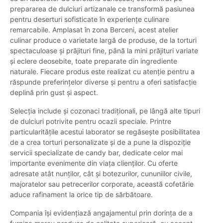
prepararea de dulciuri artizanale ce transformă pasiunea
pentru deserturi sofisticate în experiențe culinare
remarcabile. Amplasat în zona Berceni, acest atelier
culinar produce o varietate largă de produse, de la torturi
spectaculoase și prăjituri fine, până la mini prăjituri variate
și eclere deosebite, toate preparate din ingrediente
naturale. Fiecare produs este realizat cu atenție pentru a
răspunde preferințelor diverse și pentru a oferi satisfacție
deplină prin gust și aspect.
Selecția include și cozonaci tradiționali, pe lângă alte tipuri
de dulciuri potrivite pentru ocazii speciale. Printre
particularitățile acestui laborator se regăsește posibilitatea
de a crea torturi personalizate și de a pune la dispoziție
servicii specializate de candy bar, dedicate celor mai
importante evenimente din viața clienților. Cu oferte
adresate atât nunților, cât și botezurilor, cununiilor civile,
majoratelor sau petrecerilor corporate, această cofetărie
aduce rafinament la orice tip de sărbătoare.
Compania își evidențiază angajamentul prin dorința de a