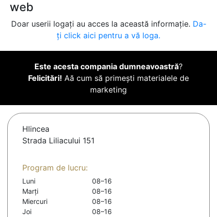
web
Doar userii logați au acces la această informație.
Da-
ți click aici pentru a vă loga.
Este acesta compania dumneavoastră
?
Felicitări!
Aă cum să primești materialele de
marketing
Hlincea
Strada Liliacului 151
Program de lucru:
Luni
08–16
Marți
08–16
Miercuri
08–16
Joi
08–16