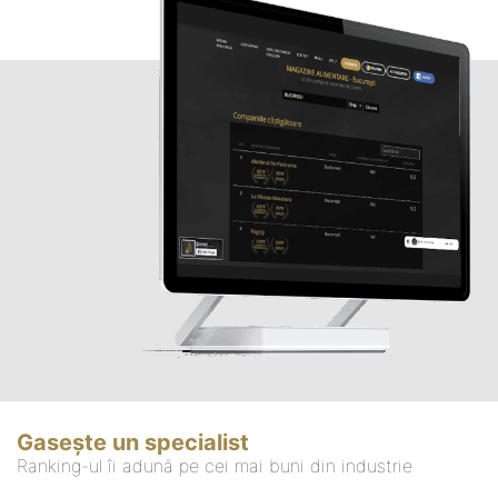
Gasește un specialist
Ranking-ul îi adună pe cei mai buni din industrie