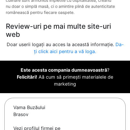
culinare sunt armonios împletite cu ospitalitatea, creând
nu doar o simplă masă, ci o amintire plină de autenticitate
românească pentru fiecare oaspete.
Review-uri pe mai multe site-uri
web
Doar userii logați au acces la această informație.
Da-
ți click aici pentru a vă loga.
Este acesta compania dumneavoastră
?
Felicitări!
Aă cum să primești materialele de
marketing
Vama Buzăului
Brasov
Vezi profilul firmei pe