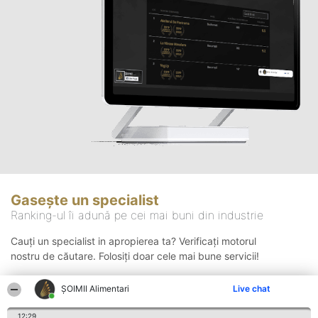
Gasește un specialist
Ranking-ul îi adună pe cei mai buni din industrie
Cauți un specialist in apropierea ta? Verificați motorul
nostru de căutare. Folosiți doar cele mai bune servicii!
ŞOIMII Alimentari
Live chat
Căutare
12:29