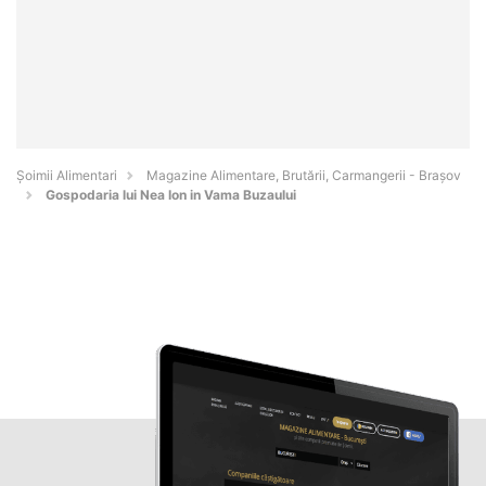
Şoimii Alimentari
Magazine Alimentare, Brutării, Carmangerii - Braşov
Gospodaria lui Nea Ion in Vama Buzaului