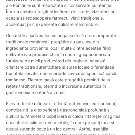
ale României sunt respectate și conservate cu atenție.
Într-un ambient liniștit și încărcat de istorie, vizitatorii au
ocazia să redescopere farmecul vieții tradiționale,
accentuat prin experiențe culinare memorabile.
Gospodăria lui Nea Ion se angajează să ofere preparate
tradiționale românești, pregătite cu pasiune din
ingrediente provenite local, multe dintre acestea fiind
cultivate sau produse chiar în cadrul gospodăriei sau
furnizate de micii producători din regiune. Această
orientare către autenticitate și surse locale diferențiază
bucatele servite, conferindu-le savoarea specifică satului
românesc. Fiecare masă este pregătită pornind de la
rețete tradiționale, oferind o incursiune autentică în
gastronomia montană a zonei.
Fiecare fel de mâncare reflectă patrimoniul culinar local,
contribuind la o experiență gastronomică profundă și
culturală. Atmosfera ospitalieră și caldă întărește imaginea
unei oferte culinare remarcabile, în care prospețimea și
gustul autentic ocupă un loc central. Astfel, tradițiile