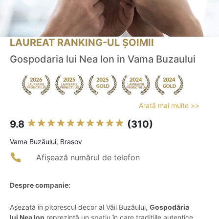
LAUREAT RANKING-UL ȘOIMII
Gospodaria lui Nea Ion in Vama Buzaului
Arată mai multe >>
9.8
(310)
Vama Buzăului, Brasov
Afișează numărul de telefon
Despre companie:
Așezată în pitorescul decor al Văii Buzăului,
Gospodăria
lui Nea Ion
reprezintă un spațiu în care tradițiile autentice