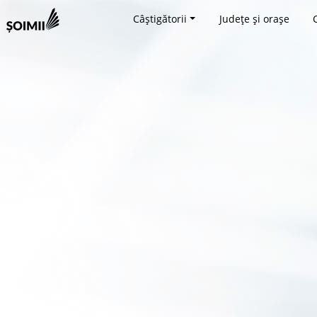
Câștigătorii
Județe și orașe