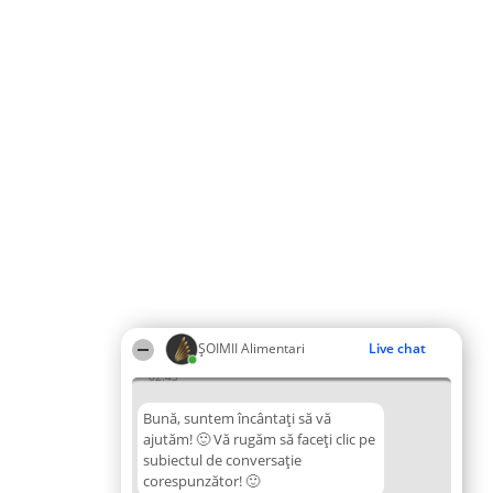
ŞOIMII Alimentari
Live chat
02:43
Bună, suntem încântați să vă
ajutăm! 🙂 Vă rugăm să faceți clic pe
subiectul de conversație
corespunzător! 🙂