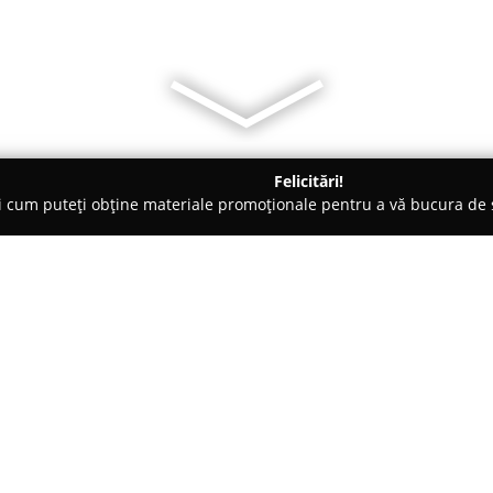
Felicitări!
ți cum puteți obține materiale promoționale pentru a vă bucura d
, Carmangerii - Timişoara
Floare din Banat
Despre companie:
Floare din Banat
este recunosc
autenticitatea și prospețimea pr
a luat naștere din colaborarea 