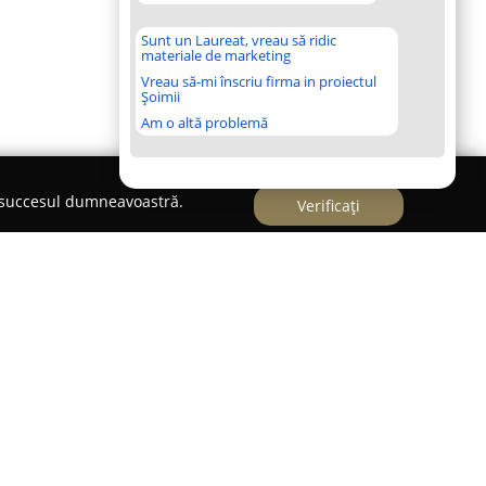
Sunt un Laureat, vreau să ridic
materiale de marketing
Vreau să-mi înscriu firma in proiectul
Șoimii
Am o altă problemă
e succesul dumneavoastră.
Verificați
ută pentru angajamentul său față de
oduselor lactate pe care le realizează. Inițiativa
fermierilor din cooperativele din județele Timiș și