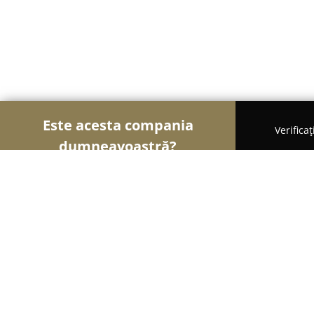
Este acesta compania
Verifica
dumneavoastră?
Şoimii Alimentari
Magazine Alimentare, Brutării
Floare din Banat