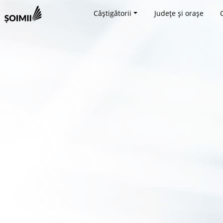
Câștigătorii
Județe și orașe