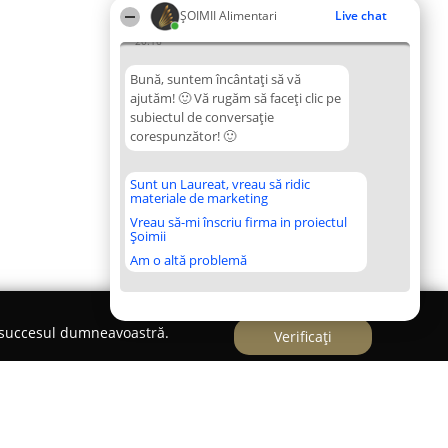
ŞOIMII Alimentari
Live chat
20:16
Bună, suntem încântați să vă
ajutăm! 🙂 Vă rugăm să faceți clic pe
subiectul de conversație
corespunzător! 🙂
Sunt un Laureat, vreau să ridic
materiale de marketing
Vreau să-mi înscriu firma in proiectul
Șoimii
Am o altă problemă
e succesul dumneavoastră.
Verificați