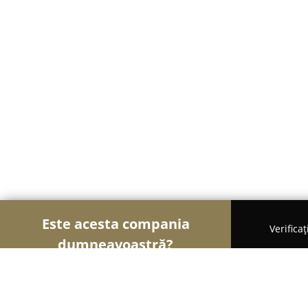
Este acesta compania
Verifica
dumneavoastră?
Şoimii Alimentari
Magazine Alimentare, Brutării,