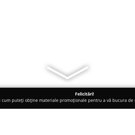
Felicitări!
ți cum puteți obține materiale promoționale pentru a vă bucura d
 Carmangerii - Ploieşti
Halewood