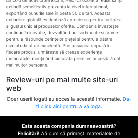
Dincolo de activitatea locală, Heidi Chocolat a reușit să își
extindă semnificativ prezența la nivel internațional,
exportând bunurile sale în peste 50 de țări. Această
extindere globală evidențiază aprecierea pentru calitatea
și gustul unic al produselor oferite. Compania investește
continuu în inovație, dezvoltând noi sortimente și arome
pentru a răspunde cerințelor pieței și pentru a păstra
nivelul ridicat de excelență. Prin pasiunea depusă în
fiecare produs, urmărește să creeze experiențe
memorabile, menținând ciocolata premium accesibilă cât
mai multor persoane.
Review-uri pe mai multe site-uri
web
Doar userii logați au acces la această informație.
Da-
ți click aici pentru a vă loga.
Este acesta compania dumneavoastră
?
Felicitări!
Aă cum să primești materialele de