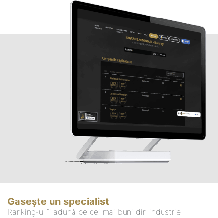
Gasește un specialist
Ranking-ul îi adună pe cei mai buni din industrie