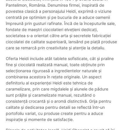
Pantelimon, România. Denumirea firmei, inspirată de
povestea clasică a personajului Heidi, exprimă o viziune
centrată pe optimism și pe bucuria de a aduce oamenii
împreună prin gusturi rafinate. Încă de la începuturile sale,
fondate de maeștri ciocolatieri elvețieni dedicați,
societatea s-a orientat către arta și secretele fabricației
ciocolatei de calitate superioară, lansând pe piață produse
care se remarcă prin creativitate și atenție la detaliu.
Oferta Heidi include atât tablete sofisticate, cât și praline
fine și ciocolată realizată manual, toate obținute prin
selecționarea riguroasă a ingredientelor naturale și
combinarea acestora în rețete originale. Un aspect
definitoriu al experienței Heidi este tehnica de
caramelizare, prin care migdalele și alunele de pădure
sunt prăjite și caramelizate manual, rezultând o
consistență crocantă și o aromă distinctivă. Grija pentru
calitate și dedicarea pentru detalii se reflectă într-un
portofoliu variat, cu produse create pentru a aduce
inspirație și momente de satisfacție.