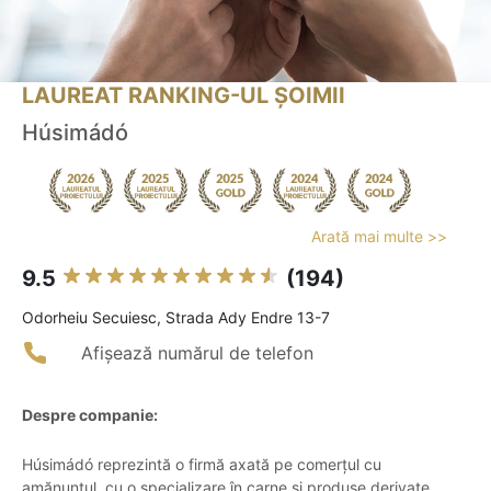
LAUREAT RANKING-UL ȘOIMII
Húsimádó
Arată mai multe >>
9.5
(194)
Odorheiu Secuiesc, Strada Ady Endre 13-7
Afișează numărul de telefon
Despre companie:
Húsimádó reprezintă o firmă axată pe comerțul cu
amănuntul, cu o specializare în carne și produse derivate,