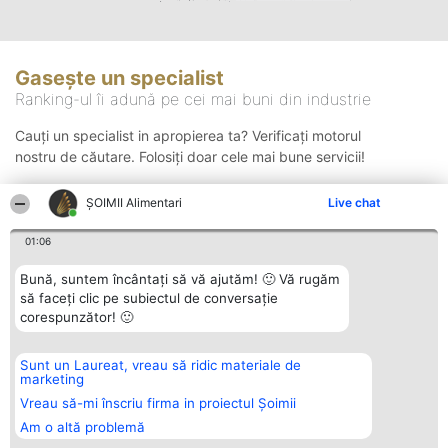
Gasește un specialist
Ranking-ul îi adună pe cei mai buni din industrie
Cauți un specialist in apropierea ta? Verificați motorul
nostru de căutare. Folosiți doar cele mai bune servicii!
ŞOIMII Alimentari
Live chat
Căutare
01:06
Bună, suntem încântați să vă ajutăm! 🙂 Vă rugăm
să faceți clic pe subiectul de conversație
corespunzător! 🙂
Sunt un Laureat, vreau să ridic materiale de
Organizator Ranking
Plebiscyt
Contact
marketing
BRIGHT SOLUTIONS BR SRL
Câștigătorii
Contact
Aleea Timisul De Sus 2 Bl. A30
Lista Tuturor
Vreau să-mi înscriu firma in proiectul Șoimii
Sc. A Et. 4 Ap. 13 Cod 061952
Laureaților
Am o altă problemă
București
Reguli
CUI 36737675
Statut