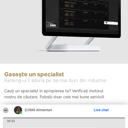
Gasește un specialist
Ranking-ul îi adună pe cei mai buni din industrie
Cauți un specialist in apropierea ta? Verificați motorul
nostru de căutare. Folosiți doar cele mai bune servicii!
ŞOIMII Alimentari
Live chat
Căutare
02:22