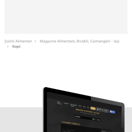
Şoimii Alimentari
Magazine Alimentare, Brutării, Carmangerii - Iaşi
Kopt