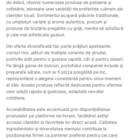
de delicii, oferind numeroase produse de patiserie și
cofetărie, adresate unei varietăți de preferințe culinare ale
clienților locali. Sortimentul acoperă plăcinte tradiționale,
cu umpluturi variate și arome autentice, precum și
produse de brutărie pregătite cu grijă, menite să satisfacă
și cele mai sofisticate gusturi.
Din oferta diversificată fac parte prăjituri apetisante,
cornuri moi, alături de multiple variante de ștrudel,
potrivite atât pentru o gustare rapidă, cât și pentru desert.
Pe lângă gama de dulciuri, portofoliul companiei include și
preparate sărate, cum ar fi pizza pregătită pe loc,
reprezentând o alegere consistentă pentru orice moment
al zilei. Aceste produse reflectă dedicarea pentru oferirea
unor soluții rapide și gustoase, adaptate nevoilor
cotidiene.
Accesibilitatea este accentuată prin disponibilitatea
produselor pe platforme de livrare, facilitând astfel
accesul clienților la favoritele lor direct acasă. Calitatea
ingredientelor și diversitatea meniului contribuie la
poziționarea firmei ca partener preferat pentru cei care