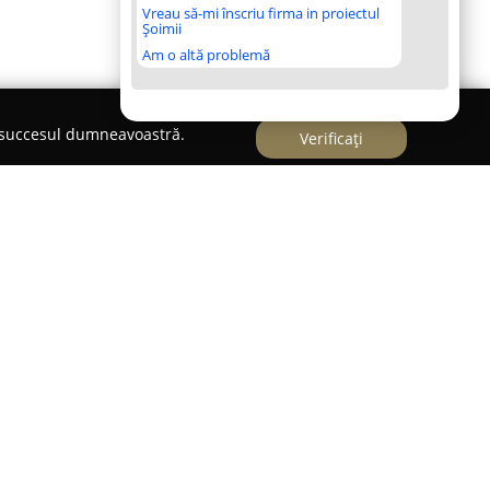
Vreau să-mi înscriu firma in proiectul
Șoimii
Am o altă problemă
e succesul dumneavoastră.
Verificați
ste o locație culinară recunoscută, situată pe
6, în comuna Berceni. Această întreprindere a
vând la bază o pasiune autentică pentru
ar față de valorile tradiției, devenind în timp un
use din carne de calitate superioară.