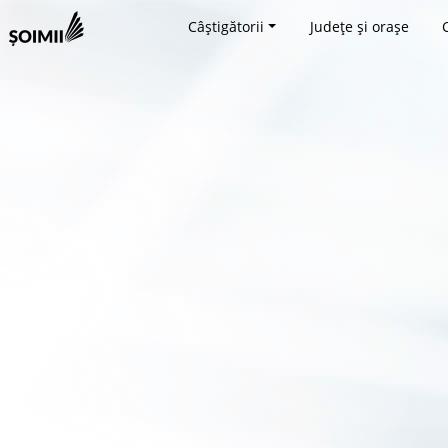
Câștigătorii
Județe și orașe