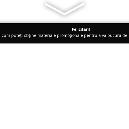
Felicitări!
ți cum puteți obține materiale promoționale pentru a vă bucura d
, Carmangerii - Berceni
La Dragan - Atelierul de gust
Despre companie:
La Dragan - Atelierul de gust
e
Bulevardul 1 Mai, la numărul 9
fost înființată în anul 2014, a
gastronomie și un angajament cl
Arată mai multe >>
punct de referință pentru prod