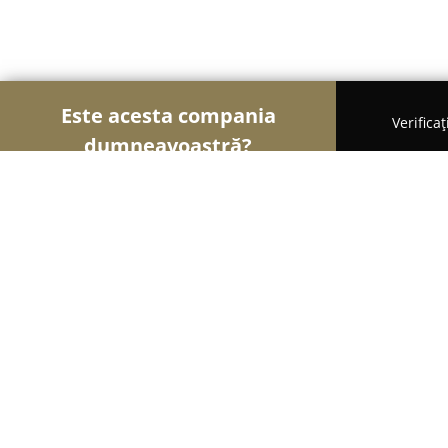
Este acesta compania
Verifica
dumneavoastră?
Şoimii Alimentari
Magazine Alimentare, Brutării
La Dragan - Atelierul de gust
9.5
(276)