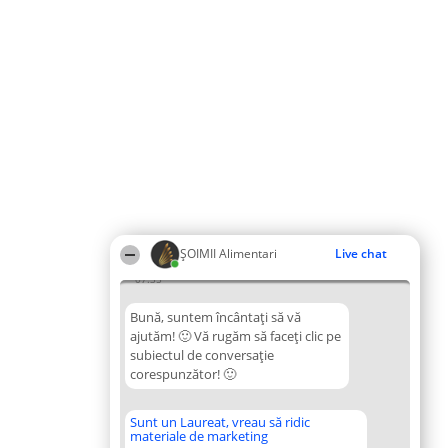
ŞOIMII Alimentari
Live chat
07:35
Bună, suntem încântați să vă
ajutăm! 🙂 Vă rugăm să faceți clic pe
subiectul de conversație
corespunzător! 🙂
Sunt un Laureat, vreau să ridic
materiale de marketing