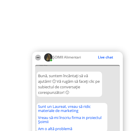
ŞOIMII Alimentari
Live chat
02:43
Bună, suntem încântați să vă
ajutăm! 🙂 Vă rugăm să faceți clic pe
subiectul de conversație
corespunzător! 🙂
Sunt un Laureat, vreau să ridic
materiale de marketing
Vreau să-mi înscriu firma in proiectul
Șoimii
Am o altă problemă