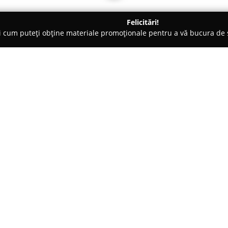
Felicitări!
ți cum puteți obține materiale promoționale pentru a vă bucura d
 Carmangerii - Sibiu
La Mimi
Despre companie:
Situat în centrul orașului Sibiu
punct de referință al tradițiil
autenticitate. Având o activita
alimentară a fost fondată de M
Arată mai multe >>
consumatorilor a unor produse l
și dedicare. Prin colaborări st
dispoziție o selecție diversifica
Clienții găsesc aici brânzeturi 