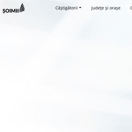
Câștigătorii
Județe și orașe