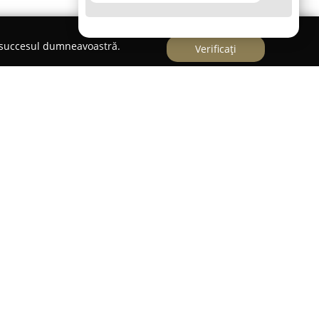
e succesul dumneavoastră.
Verificați
, la adresa Piața Cibin 101,
La Mimi
reprezintă un
or culinare românești, remarcându-se prin
te ce depășește opt ani, această unitate
aria Ivan și are ca obiectiv aducerea pe mesele
ocale de calitate superioară, preparate cu grijă
rânse cu producători locali, La Mimi pune la
tă de specialități alimentare.
cu rețete transmise din generație în generație,