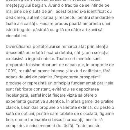
meșteșugului belgian. Având o tradiție ce se întinde pe
mai bine de o sută de ani, acest brand s-a identificat cu
dedicarea, autenticitatea și respectul pentru standardele
înalte ale calității. Fiecare produs poartă amprenta unei
istorii bogate, păstrată cu grijă de către artizanii săi
ciocolatieri.
Diversificarea portofoliului se remarcă atât prin atenția
deosebită acordată fiecărui detaliu, cât și prin selecția
exclusivă a ingredientelor. Toate sortimentele sunt
preparate folosind doar unt de cacao pur, în proporție de
100%, rezultând arome intense și texturi catifelate, fără
adaos de ulei de palmier. Respectarea prospețimii
produselor reprezintă un principiu fundamental: pralinele
sunt fabricate constant, evitându-se depozitarea
îndelungată, astfel încât fiecare vizită să ofere o
experiență gustativă autentică. În afara gamei de praline
clasice, Leonidas propune o varietate extinsă, cu peste o
sută de opțiuni, printre care tablete de ciocolată, figurine
fine, creme tartinabile și biscuiți crocanți, menite să
completeze orice moment de răsfăț. Toate aceste