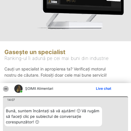
Gasește un specialist
Ranking-ul îi adună pe cei mai buni din industrie
Cauți un specialist in apropierea ta? Verificați motorul
nostru de căutare. Folosiți doar cele mai bune servicii!
ŞOIMII Alimentari
Live chat
Căutare
14:07
Bună, suntem încântați să vă ajutăm! 🙂 Vă rugăm
să faceți clic pe subiectul de conversație
corespunzător! 🙂