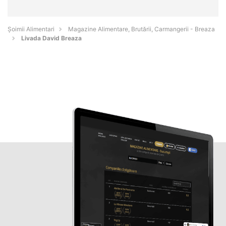
Şoimii Alimentari
Magazine Alimentare, Brutării, Carmangerii - Breaza
Livada David Breaza