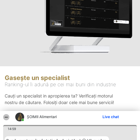
Gasește un specialist
Ranking-ul îi adună pe cei mai buni din industrie
Cauți un specialist in apropierea ta? Verificați motorul
nostru de căutare. Folosiți doar cele mai bune servicii!
ŞOIMII Alimentari
Live chat
Căutare
14:59