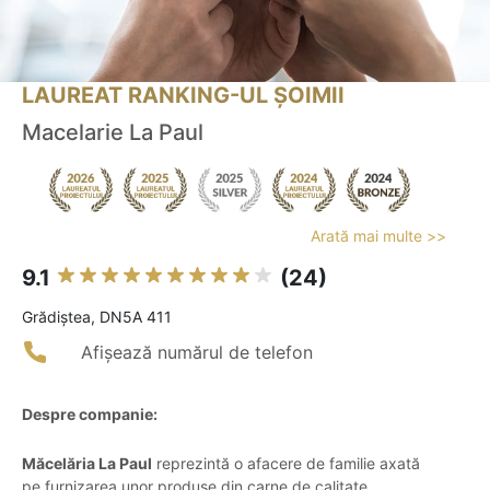
LAUREAT RANKING-UL ȘOIMII
Macelarie La Paul
Arată mai multe >>
9.1
(24)
Grădiştea, DN5A 411
Afișează numărul de telefon
Despre companie:
Măcelăria La Paul
reprezintă o afacere de familie axată
pe furnizarea unor produse din carne de calitate