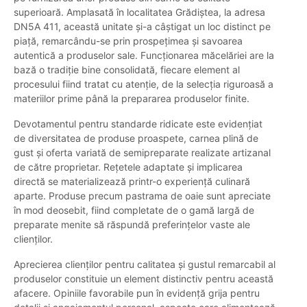
superioară. Amplasată în localitatea Grădiștea, la adresa
DN5A 411, această unitate și-a câștigat un loc distinct pe
piață, remarcându-se prin prospețimea și savoarea
autentică a produselor sale. Funcționarea măcelăriei are la
bază o tradiție bine consolidată, fiecare element al
procesului fiind tratat cu atenție, de la selecția riguroasă a
materiilor prime până la prepararea produselor finite.
Devotamentul pentru standarde ridicate este evidențiat
de diversitatea de produse proaspete, carnea plină de
gust și oferta variată de semipreparate realizate artizanal
de către proprietar. Rețetele adaptate și implicarea
directă se materializează printr-o experiență culinară
aparte. Produse precum pastrama de oaie sunt apreciate
în mod deosebit, fiind completate de o gamă largă de
preparate menite să răspundă preferințelor vaste ale
clienților.
Aprecierea clienților pentru calitatea și gustul remarcabil al
produselor constituie un element distinctiv pentru această
afacere. Opiniile favorabile pun în evidență grija pentru