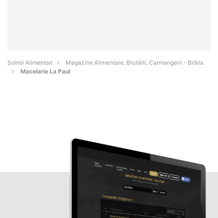
Şoimii Alimentari
Magazine Alimentare, Brutării, Carmangerii - Brăila
Macelarie La Paul