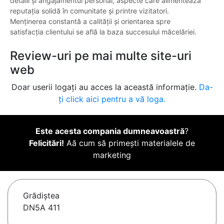
detalii și angajamentul personal, aspecte care alimentează
reputația solidă în comunitate și printre vizitatori.
Menținerea constantă a calității și orientarea spre
satisfacția clientului se află la baza succesului măcelăriei.
Review-uri pe mai multe site-uri
web
Doar userii logați au acces la această informație.
Da-
ți click aici pentru a vă loga.
Este acesta compania dumneavoastră
?
Felicitări!
Aă cum să primești materialele de
marketing
Grădiştea
DN5A 411