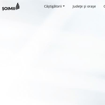
Câștigătorii
Județe și orașe