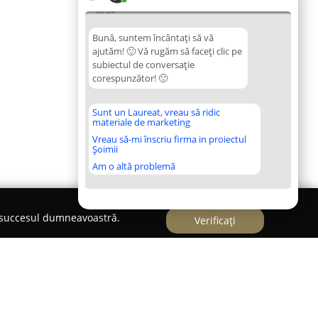
08:24
Bună, suntem încântați să vă
ajutăm! 🙂 Vă rugăm să faceți clic pe
subiectul de conversație
corespunzător! 🙂
Sunt un Laureat, vreau să ridic
materiale de marketing
Vreau să-mi înscriu firma in proiectul
Șoimii
Am o altă problemă
e succesul dumneavoastră.
Verificați