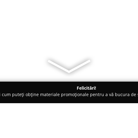
Felicitări!
ți cum puteți obține materiale promoționale pentru a vă bucura d
, Carmangerii - Mureş
Manufactura de Brânză