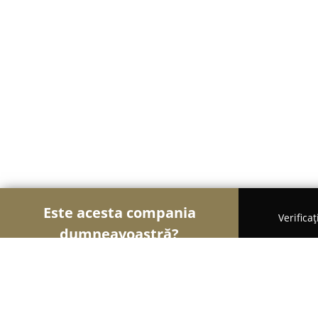
Este acesta compania
Verifica
dumneavoastră?
Şoimii Alimentari
Magazine Alimentare, Brutării