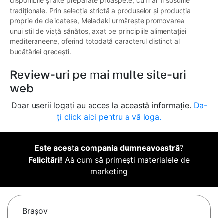
disponibile și alte preparate proaspete, cum ar fi sosurile
tradiționale. Prin selecția strictă a produselor și producția
proprie de delicatese, Meladaki urmărește promovarea
unui stil de viață sănătos, axat pe principiile alimentației
mediteraneene, oferind totodată caracterul distinct al
bucătăriei grecești.
Review-uri pe mai multe site-uri
web
Doar userii logați au acces la această informație.
Da-
ți click aici pentru a vă loga.
Este acesta compania dumneavoastră
?
Felicitări!
Aă cum să primești materialele de
marketing
Braşov