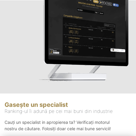
Gasește un specialist
Ranking-ul îi adună pe cei mai buni din industrie
Cauți un specialist in apropierea ta? Verificați motorul
nostru de căutare. Folosiți doar cele mai bune servicii!