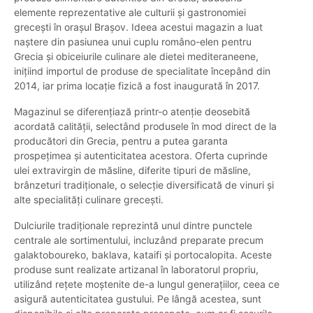
elemente reprezentative ale culturii și gastronomiei
grecești în orașul Brașov. Ideea acestui magazin a luat
naștere din pasiunea unui cuplu româno-elen pentru
Grecia și obiceiurile culinare ale dietei mediteraneene,
inițiind importul de produse de specialitate începând din
2014, iar prima locație fizică a fost inaugurată în 2017.
Magazinul se diferențiază printr-o atenție deosebită
acordată calității, selectând produsele în mod direct de la
producători din Grecia, pentru a putea garanta
prospețimea și autenticitatea acestora. Oferta cuprinde
ulei extravirgin de măsline, diferite tipuri de măsline,
brânzeturi tradiționale, o selecție diversificată de vinuri și
alte specialități culinare grecești.
Dulciurile tradiționale reprezintă unul dintre punctele
centrale ale sortimentului, incluzând preparate precum
galaktoboureko, baklava, kataifi și portocalopita. Aceste
produse sunt realizate artizanal în laboratorul propriu,
utilizând rețete moștenite de-a lungul generațiilor, ceea ce
asigură autenticitatea gustului. Pe lângă acestea, sunt