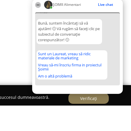
ŞOIMII Alimentari
Live chat
17:03
Bună, suntem încântați să vă
ajutăm! 🙂 Vă rugăm să faceți clic pe
subiectul de conversație
corespunzător! 🙂
Sunt un Laureat, vreau să ridic
materiale de marketing
Vreau să-mi înscriu firma in proiectul
Șoimii
Am o altă problemă
e succesul dumneavoastră.
Verificați