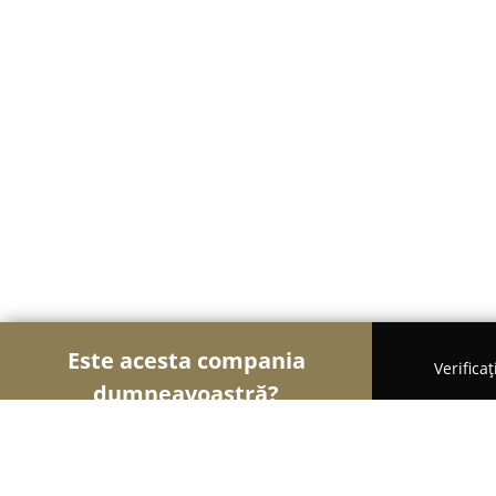
Este acesta compania
Verifica
dumneavoastră?
Şoimii Alimentari
Magazine Alimentare, Brutării