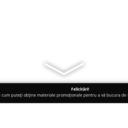
Felicitări!
ți cum puteți obține materiale promoționale pentru a vă bucura d
, Carmangerii - Sebeşel
Mezelurile Zaria