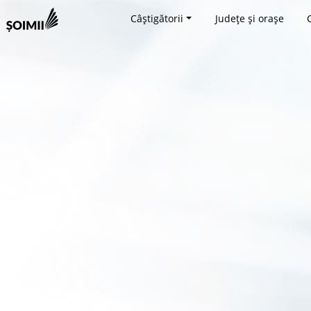
Câștigătorii
Județe și orașe