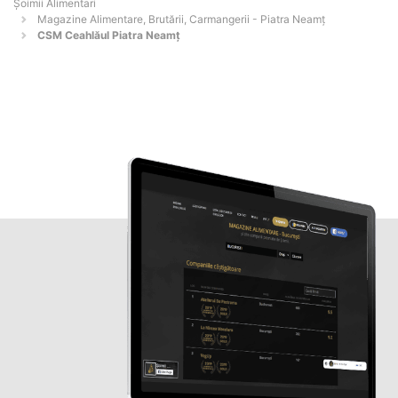
Şoimii Alimentari
Magazine Alimentare, Brutării, Carmangerii - Piatra Neamţ
CSM Ceahlăul Piatra Neamț