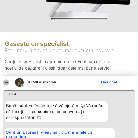
Gasește un specialist
Ranking-ul îi adună pe cei mai buni din industrie
Cauți un specialist in apropierea ta? Verificați motorul
nostru de căutare. Folosiți doar cele mai bune servicii!
ŞOIMII Alimentari
Live chat
Căutare
06:04
Bună, suntem încântați să vă ajutăm! 🙂 Vă rugăm
să faceți clic pe subiectul de conversație
corespunzător! 🙂
Sunt un Laureat, vreau să ridic materiale de
Organizator Ranking
Plebiscyt
Contact
marketing
BRIGHT SOLUTIONS BR SRL
Câștigătorii
Contact