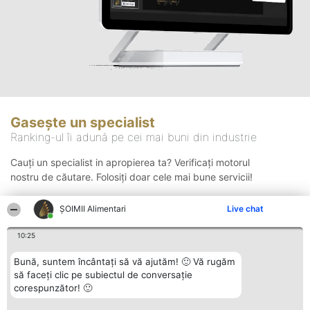
Gasește un specialist
Ranking-ul îi adună pe cei mai buni din industrie
Cauți un specialist in apropierea ta? Verificați motorul
nostru de căutare. Folosiți doar cele mai bune servicii!
ŞOIMII Alimentari
Live chat
Căutare
10:25
Bună, suntem încântați să vă ajutăm! 🙂 Vă rugăm
să faceți clic pe subiectul de conversație
corespunzător! 🙂