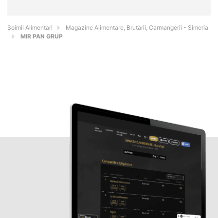
Şoimii Alimentari
Magazine Alimentare, Brutării, Carmangerii - Simeria
MIR PAN GRUP