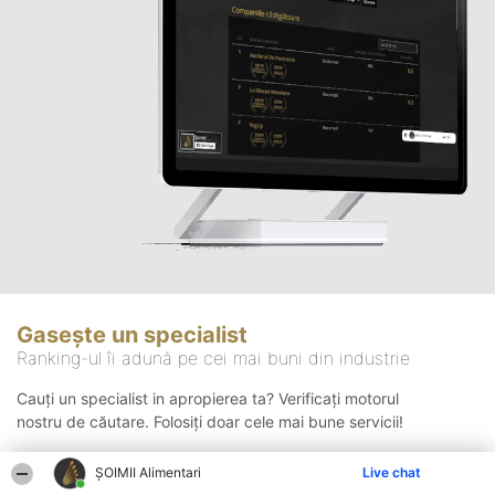
Gasește un specialist
Ranking-ul îi adună pe cei mai buni din industrie
Cauți un specialist in apropierea ta? Verificați motorul
nostru de căutare. Folosiți doar cele mai bune servicii!
ŞOIMII Alimentari
Live chat
Căutare