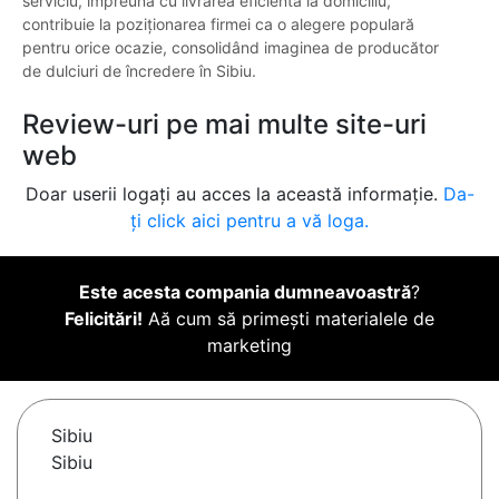
serviciu, împreună cu livrarea eficientă la domiciliu,
contribuie la poziționarea firmei ca o alegere populară
pentru orice ocazie, consolidând imaginea de producător
de dulciuri de încredere în Sibiu.
Review-uri pe mai multe site-uri
web
Doar userii logați au acces la această informație.
Da-
ți click aici pentru a vă loga.
Este acesta compania dumneavoastră
?
Felicitări!
Aă cum să primești materialele de
marketing
Sibiu
Sibiu