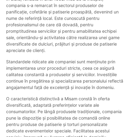
compania s-a remarcat în sectorul produselor de
panificație, cofetărie și patiserie proaspătă, devenind un
nume de referință local. Este cunoscută pentru
profesionalismul de care dă dovadă, pentru
promptitudinea serviciilor și pentru amabilitatea echipei
sale, orientându-și activitatea către realizarea unei game
diversificate de dulciuri, prăjituri și produse de patiserie
apreciate de clienți.
Standardele ridicate ale companiei sunt menținute prin
implementarea unor proceduri stricte, ceea ce asigură
calitatea constantă a produselor și serviciilor. Investițiile
continue în pregătirea și specializarea personalului reflectă
angajamentul față de excelență și inovație în domeniu.
O caracteristică distinctivă a Misam constă în oferta
diversificată, adaptată preferințelor variate ale
consumatorilor. Pe lângă produsele tradiționale, compania
pune la dispoziție şi posibilitatea de comandă online
pentru produse de patiserie și torturi personalizate
dedicate evenimentelor speciale. Facilitatea acestui