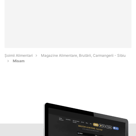
Şoimii Alimentari
Magazine Alimentare, Brutării, Carmangerii - Sibiu
Misam