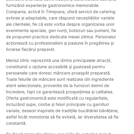
furnizând experiențe gastronomice memorabile.
Compania, activă în Timișoara, oferă servicii de catering
extinse și adaptabile, care răspund necesităților variate
ale clientelei, fie că este vorba despre organizarea unor
evenimente speciale, gen nunți, botezuri sau pomeni, fie
de propuneri practice dedicate mesei zilnice. Personalul
acționează cu profesionalism și pasiune în pregătirea și
livrarea fiecărui preparat.
Meniul zilnic reprezintă una dintre principalele atracții,
constituind o opțiune accesibilă și gustoasă pentru
persoanele care doresc mâncare proaspăt preparată.
Toate felurile de mâncare sunt realizate din ingrediente
atent selecționate, provenite de la furnizori demni de
încredere, fapt ce garantează prospețimea și calitatea.
Oferta gastronomică este modificată cu regularitate,
incluzând supe, ciorbe și feluri principale cu garnituri
variate, deseori inspirate de tradițiile bucătăriei bănățene,
astfel încât monotonia să fie evitată, iar diversitatea să fie
constantă.