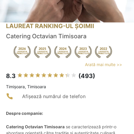
LAUREAT RANKING-UL ȘOIMII
Catering Octavian Timisoara
Arată mai multe >>
8.3
(493)
Timişoara, Timisoara
Afișează numărul de telefon
Despre companie:
Catering Octavian Timisoara
se caracterizează printr-o
abordare orientată către tradiție și autenticitate culinară,