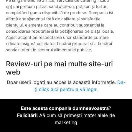
Pe lângă meniurile zilnice, serviciile de catering includ
opțiuni precum pizza, sandwich-uri, prăjituri și torturi,
completând gama disponibilă de produse. Compania își
afirmă angajamentul față de calitate și satisfacția
clientului, elemente care au contribuit substanțial la
consolidarea reputației și la poziționarea pe piața locală.
Acest accent pe respectarea unor standarde culinare
ridicate asigură unicitatea fiecărui preparat și a fiecărui
serviciu oferit în sectorul alimentației publice.
Review-uri pe mai multe site-uri
web
Doar userii logați au acces la această informație.
Da-
ți click aici pentru a vă loga.
Este acesta compania dumneavoastră
?
Felicitări!
Aă cum să primești materialele de
marketing