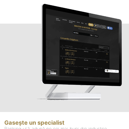
Gasește un specialist
Ranking-ul îi adună pe cei mai buni din industrie