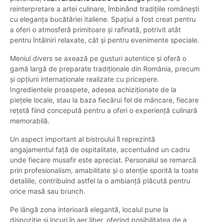
reinterpretare a artei culinare, îmbinând tradițiile românești
cu eleganța bucătăriei italiene. Spațiul a fost creat pentru
a oferi o atmosferă primitoare și rafinată, potrivit atât
pentru întâlniri relaxate, cât și pentru evenimente speciale.
Meniul divers se axează pe gusturi autentice și oferă o
gamă largă de preparate tradiționale din România, precum
și opțiuni internaționale realizate cu pricepere.
Ingredientele proaspete, adesea achiziționate de la
piețele locale, stau la baza fiecărui fel de mâncare, fiecare
rețetă fiind concepută pentru a oferi o experiență culinară
memorabilă.
Un aspect important al bistroului îl reprezintă
angajamentul față de ospitalitate, accentuând un cadru
unde fiecare musafir este apreciat. Personalul se remarcă
prin profesionalism, amabilitate și o atenție sporită la toate
detaliile, contribuind astfel la o ambianță plăcută pentru
orice masă sau brunch.
Pe lângă zona interioară elegantă, localul pune la
dispoziție și locuri în aer liber, oferind posibilitatea de a