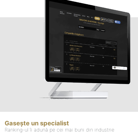
Gasește un specialist
Ranking-ul îi adună pe cei mai buni din industrie