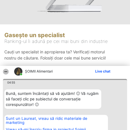
Gasește un specialist
Ranking-ul îi adună pe cei mai buni din industrie
Cauți un specialist in apropierea ta? Verificați motorul
nostru de căutare. Folosiți doar cele mai bune servicii!
ŞOIMII Alimentari
Live chat
Căutare
04:55
Bună, suntem încântați să vă ajutăm! 🙂 Vă rugăm
să faceți clic pe subiectul de conversație
corespunzător! 🙂
Sunt un Laureat, vreau să ridic materiale de
Organizator Ranking
Plebiscyt
Contact
marketing
BRIGHT SOLUTIONS BR SRL
Câștigătorii
Contact
Aleea Timisul De Sus 2 Bl. A30
Lista Tuturor
Vreau să-mi înscriu firma in proiectul Șoimii