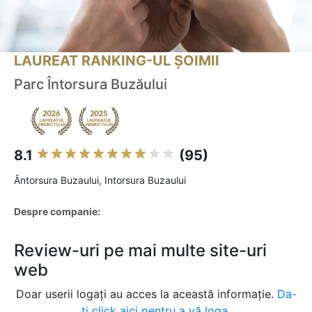
LAUREAT RANKING-UL ȘOIMII
Parc Întorsura Buzăului
8.1
(95)
Ântorsura Buzaului, Intorsura Buzaului
Despre companie:
Review-uri pe mai multe site-uri
web
Doar userii logați au acces la această informație.
Da-
ți click aici pentru a vă loga.