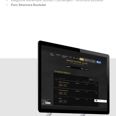
Magazine Alimentare, Brutării, Carmangerii - Ântorsura Buzaului
Parc Întorsura Buzăului