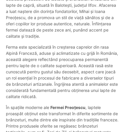
lapte de capră, situată în Balotești, județul Ilfov. Afacerea
a luat naștere din dorința fondatorilor, Mihai și Ioana
Preoțescu, de a promova un stil de viață sănătos și de a
oferi copiilor lor produse autentice, naturale. Înființarea
fermei datează de peste zece ani, punând accent pe
calitate și tradiție.
Ferma este specializată în creșterea caprelor din rasa
Alpină Franceză, aduse și aclimatizate cu grijă în România,
această alegere reflectând preocuparea permanentă
pentru lapte de o calitate superioară. Această rasă este
cunoscută pentru gustul său deosebit, aspect care joacă
un rol esențial în procesul de fabricare a diverselor tipuri
de brânzeturi artizanale. Îngrijirea atentă a animalelor este
considerată fundamentală pentru obținerea unui lapte de
calitate ridicată.
În spațiile moderne ale
Fermei Preoțescu
, laptele
proaspăt obținut este transformat în diferite sortimente de
brânzeturi, multe dintre ele inspirate din tradițiile franceze.
Printre produsele oferite se regăsesc brânzeturi