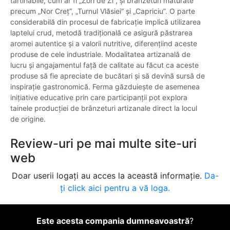
tartinabile, cum ar fi „Zori de Zi”, și brânzeturi maturate
precum „Nor Creț”, „Turnul Vlăsiei” și „Capriciu”. O parte
considerabilă din procesul de fabricație implică utilizarea
laptelui crud, metodă tradițională ce asigură păstrarea
aromei autentice și a valorii nutritive, diferențiind aceste
produse de cele industriale. Modalitatea artizanală de
lucru și angajamentul față de calitate au făcut ca aceste
produse să fie apreciate de bucătari și să devină sursă de
inspirație gastronomică. Ferma găzduiește de asemenea
inițiative educative prin care participanții pot explora
tainele producției de brânzeturi artizanale direct la locul
de origine.
Review-uri pe mai multe site-uri
web
Doar userii logați au acces la această informație.
Da-
ți click aici pentru a vă loga.
Este acesta compania dumneavoastră
?