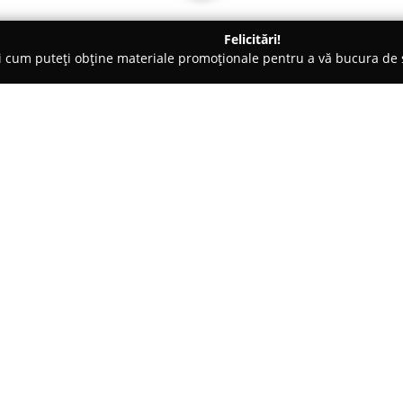
Felicitări!
ți cum puteți obține materiale promoționale pentru a vă bucura d
, Carmangerii - Focşani
Market Saponella Produse Italia
Despre companie:
Amplasat pe Bulevardul Unirii 
introduce pe piața locală un sp
publicului acces la o selecție l
magazin se axează pe importul 
Arată mai multe >>
alimentare, articole pentru cur
specifică culturii italiene. Sel
cerințelor variate ale consuma
spiritul bucătăriei și tradițiilo