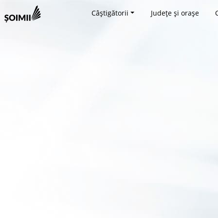
Câștigătorii
Județe și orașe