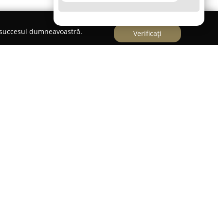
e succesul dumneavoastră.
Verificați
din Focșani, la numărul 6,
Market Saponella
ectru autentic de produse italiene, oferind
argă de bunuri provenite direct din Italia. Acest
și distribuția unei game extinse de produse
ățenie și cosmetice, reflectând diversitatea
ecția vastă a companiei permite satisfacerea
torilor contemporani prin produse care evocă
r peninsulare.