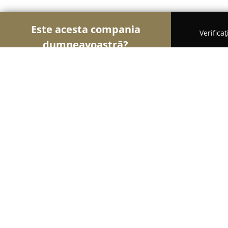
Este acesta compania
Verifica
dumneavoastră?
Şoimii Alimentari
Magazine Alimentare, Brutării
Market Saponella Produse Italia
9.5
(109)
Focşani, B-dul Unirii nr,6
Afișează numărul de telefon