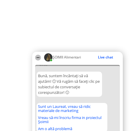
ŞOIMII Alimentari
Live chat
09:35
Bună, suntem încântați să vă
ajutăm! 🙂 Vă rugăm să faceți clic pe
subiectul de conversație
corespunzător! 🙂
Sunt un Laureat, vreau să ridic
materiale de marketing
Vreau să-mi înscriu firma in proiectul
Șoimii
Am o altă problemă