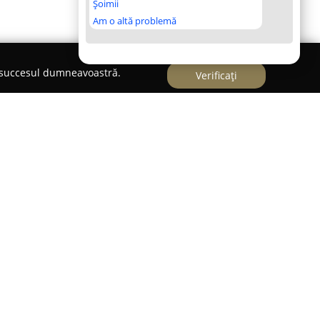
Șoimii
Am o altă problemă
e succesul dumneavoastră.
Verificați
per important în sectorul alimentar din România,
1922 în Sibiu, sub denumirea inițială de fabrica
ompania s-a remarcat prin dedicarea față de
ate, devenind recunoscută atât pe piața autohtonă,
ivitatea societății, consacrată inițial prin
ve, s-a extins treptat, ajungând să cuprindă o
mentare.