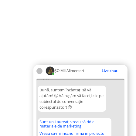
ŞOIMII Alimentari
Live chat
16:14
Bună, suntem încântați să vă
ajutăm! 🙂 Vă rugăm să faceți clic pe
subiectul de conversație
corespunzător! 🙂
Sunt un Laureat, vreau să ridic
materiale de marketing
Vreau să-mi înscriu firma in proiectul