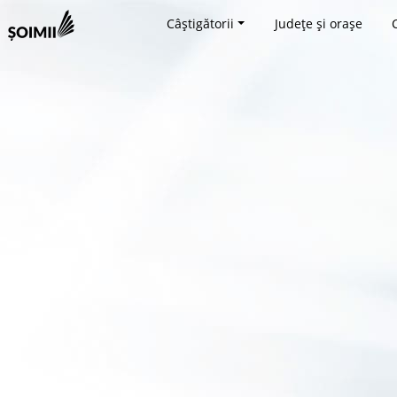
Câștigătorii
Județe și orașe