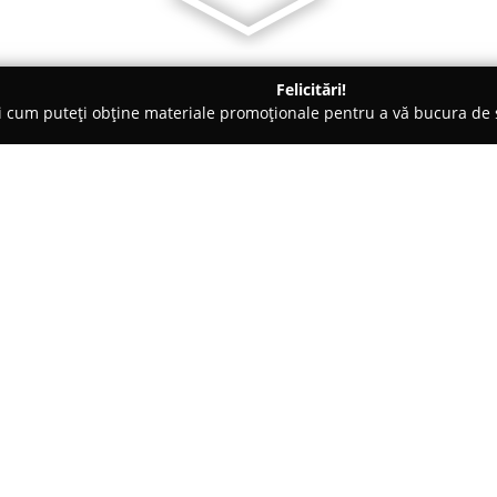
Felicitări!
ți cum puteți obține materiale promoționale pentru a vă bucura d
 Carmangerii - Sibiu
Scandia Food
Despre companie:
Scandia Food
reprezintă un re
având o istorie care începe în 
Theil. De-a lungul timpului, c
calitate, inovație și credibilit
Arată mai multe >>
cât și pe cea internațională. Act
producția de mezeluri și conser
largă varietate de produse ali