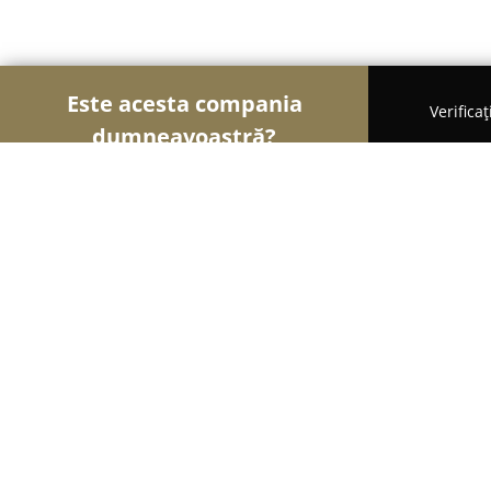
Este acesta compania
Verifica
dumneavoastră?
Şoimii Alimentari
Magazine Alimentare, Brutării,
Scandia Food
8
(300)