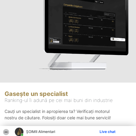
Gasește un specialist
Ranking-ul îi adună pe cei mai buni din industrie
Cauți un specialist in apropierea ta? Verificați motorul
nostru de căutare. Folosiți doar cele mai bune servicii!
ŞOIMII Alimentari
Live chat