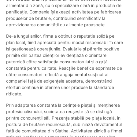
alimentar din zonă, cu o specializare clară în producția de
panificație. Compania își axează activitatea pe fabricarea
produselor de brutărie, contribuind semnificativ la
aprovizionarea comunității cu alimente proaspete.
De-a lungul anilor, firma a obținut o reputație solidă pe
plan local, fiind apreciată pentru modul responsabil în care
își gestionează operațiunile. Evaluările și părerile pozitive
primite din partea clienților evidențiază o orientare
puternică către satisfacția consumatorului și o grijă
constantă pentru calitate. Reacțiile benefice exprimate de
către consumatori reflectă angajamentul susținut al
companiei față de exigențele acestora, demonstrând
eforturi continue în oferirea unor produse la standarde
ridicate.
Prin adaptarea constantă la cerințele pieței și menținerea
profesionalismului, societatea reușește să se distingă
printre concurenții săi. Prezența stabilă pe piața locală, în
postura de brutărie recunoscută, subliniază devotamentul
față de comunitatea din Slatina. Activitatea zilnică a firmei