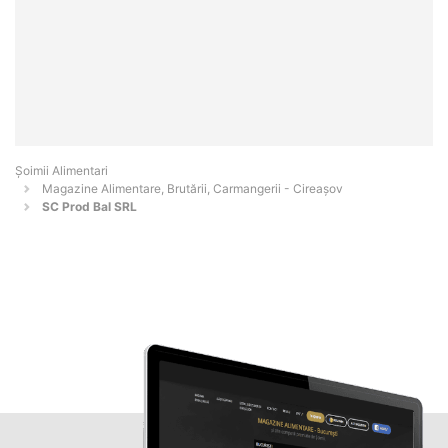
Şoimii Alimentari
Magazine Alimentare, Brutării, Carmangerii - Cireaşov
SC Prod Bal SRL