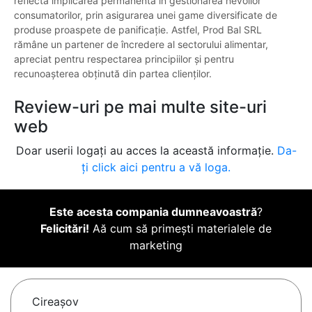
reflectă implicarea permanentă în gestionarea nevoilor
consumatorilor, prin asigurarea unei game diversificate de
produse proaspete de panificație. Astfel, Prod Bal SRL
rămâne un partener de încredere al sectorului alimentar,
apreciat pentru respectarea principiilor și pentru
recunoașterea obținută din partea clienților.
Review-uri pe mai multe site-uri
web
Doar userii logați au acces la această informație.
Da-
ți click aici pentru a vă loga.
Este acesta compania dumneavoastră
?
Felicitări!
Aă cum să primești materialele de
marketing
Cireaşov