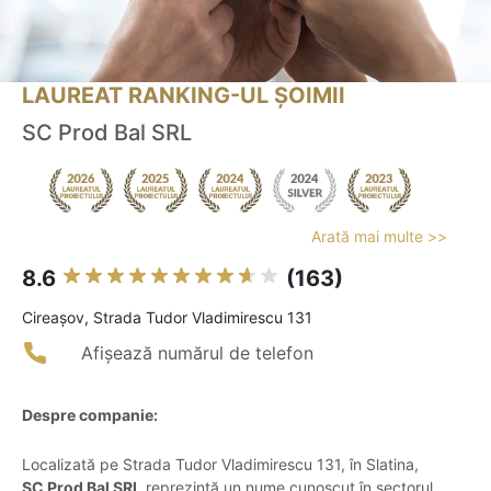
LAUREAT RANKING-UL ȘOIMII
SC Prod Bal SRL
Arată mai multe >>
8.6
(163)
Cireaşov, Strada Tudor Vladimirescu 131
Afișează numărul de telefon
Despre companie:
Localizată pe Strada Tudor Vladimirescu 131, în Slatina,
SC Prod Bal SRL
reprezintă un nume cunoscut în sectorul