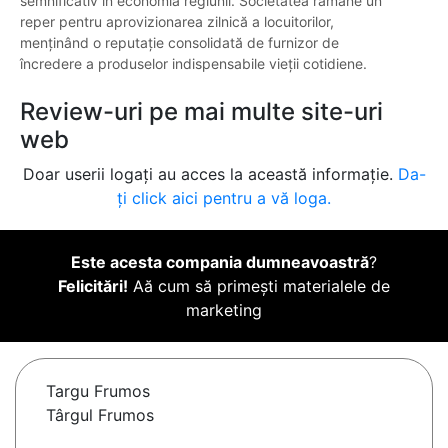
semnificativ în economia regiunii. Societatea rămâne un
reper pentru aprovizionarea zilnică a locuitorilor,
menținând o reputație consolidată de furnizor de
încredere a produselor indispensabile vieții cotidiene.
Review-uri pe mai multe site-uri
web
Doar userii logați au acces la această informație.
Da-
ți click aici pentru a vă loga.
Este acesta compania dumneavoastră
?
Felicitări!
Aă cum să primești materialele de
marketing
Targu Frumos
Târgul Frumos