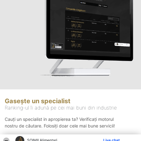
Gasește un specialist
Ranking-ul îi adună pe cei mai buni din industrie
Cauți un specialist in apropierea ta? Verificați motorul
nostru de căutare. Folosiți doar cele mai bune servicii!
ŞOIMII Alimentari
Live chat