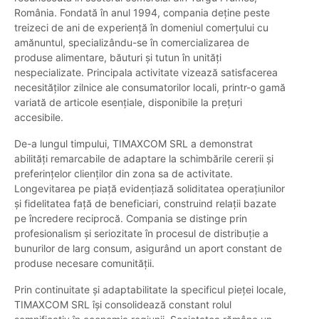
România. Fondată în anul 1994, compania deține peste
treizeci de ani de experiență în domeniul comerțului cu
amănuntul, specializându-se în comercializarea de
produse alimentare, băuturi și tutun în unități
nespecializate. Principala activitate vizează satisfacerea
necesităților zilnice ale consumatorilor locali, printr-o gamă
variată de articole esențiale, disponibile la prețuri
accesibile.
De-a lungul timpului, TIMAXCOM SRL a demonstrat
abilități remarcabile de adaptare la schimbările cererii și
preferințelor clienților din zona sa de activitate.
Longevitarea pe piață evidențiază soliditatea operațiunilor
și fidelitatea față de beneficiari, construind relații bazate
pe încredere reciprocă. Compania se distinge prin
profesionalism și seriozitate în procesul de distribuție a
bunurilor de larg consum, asigurând un aport constant de
produse necesare comunității.
Prin continuitate și adaptabilitate la specificul pieței locale,
TIMAXCOM SRL își consolidează constant rolul