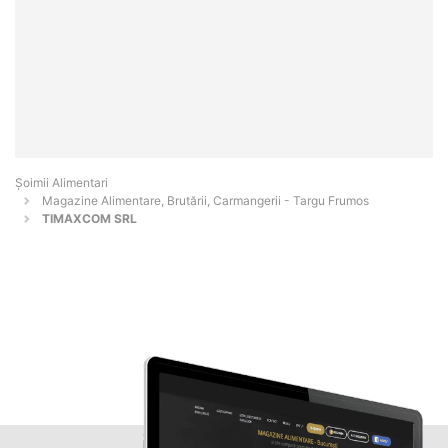
Şoimii Alimentari
Magazine Alimentare, Brutării, Carmangerii - Targu Frumos
TIMAXCOM SRL