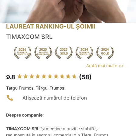
LAUREAT RANKING-UL ȘOIMII
TIMAXCOM SRL
Arată mai multe >>
9.8
(58)
Targu Frumos, Târgul Frumos
Afișează numărul de telefon
Despre companie:
TIMAXCOM SRL
își menține o poziție stabilă și
recunoscută în sectorul comercial din Târgu Frumos,