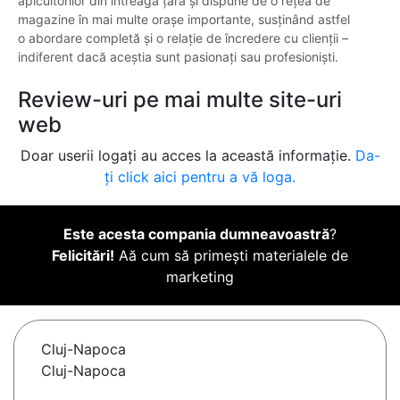
apicultorilor din întreaga țară și dispune de o rețea de
magazine în mai multe orașe importante, susținând astfel
o abordare completă și o relație de încredere cu clienții –
indiferent dacă aceștia sunt pasionați sau profesioniști.
Review-uri pe mai multe site-uri
web
Doar userii logați au acces la această informație.
Da-
ți click aici pentru a vă loga.
Este acesta compania dumneavoastră
?
Felicitări!
Aă cum să primești materialele de
marketing
Cluj-Napoca
Cluj-Napoca