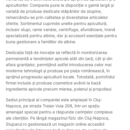
apicultorilor. Compania pune la dispoziție o gamă largă și
variată de produse dedicate stăpânilor de stupine,
remarcându-se prin calitatea și diversitatea articolelor
oferite. Sortimentul cuprinde unelte pentru apicultură,
inclusiv stupi, rame variate, centrifuge, afumătoare, hrană
specializată pentru albine, dar și accesorii esențiale pentru
buna gestionare a familiilor de albine.
Dedicația față de inovație se reflectă în monitorizarea
permanentă a tendințelor apicole atât din țară, cât și din
afara granițelor, permițând astfel introducerea celor mai
moderne tehnologii și produse pe piața românească, în
sprijinul progresului apiculturii locale. Totodată, portofoliul
firmei include și produse cosmetice având la bază
ingrediente apicole precum mierea, polenul și propolisul.
Sediul principal al companiei este amplasat în Cluj-
Napoca, pe strada Traian Vuia 208, într-un spațiu
amenajat special pentru a răspunde cerințelor complexe
ale clienților. Pe lângă magazinul fizic din Cluj-Napoca,
Stuparul.ro gestionează un magazin online accesibil