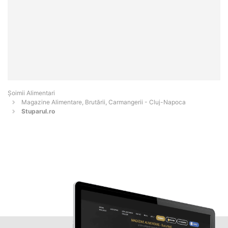
Şoimii Alimentari
Magazine Alimentare, Brutării, Carmangerii - Cluj-Napoca
Stuparul.ro