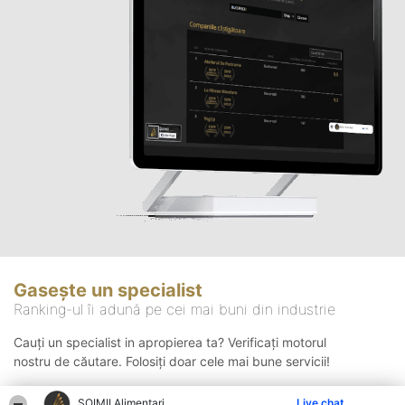
Gasește un specialist
Ranking-ul îi adună pe cei mai buni din industrie
Cauți un specialist in apropierea ta? Verificați motorul
nostru de căutare. Folosiți doar cele mai bune servicii!
ŞOIMII Alimentari
Live chat