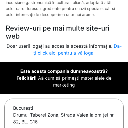
incursiune gastronomică în cultura italiană, adaptată atât
celor care doresc ingrediente pentru ocazii speciale, cât și
celor interesați de descoperirea unor noi arome.
Review-uri pe mai multe site-uri
web
Doar userii logați au acces la această informație.
Da-
ți click aici pentru a vă loga.
Este acesta compania dumneavoastră
?
Felicitări!
Aă cum să primești materialele de
marketing
Bucureşti
Drumul Taberei Zona, Strada Valea Ialomiței nr.
82, BL. C16