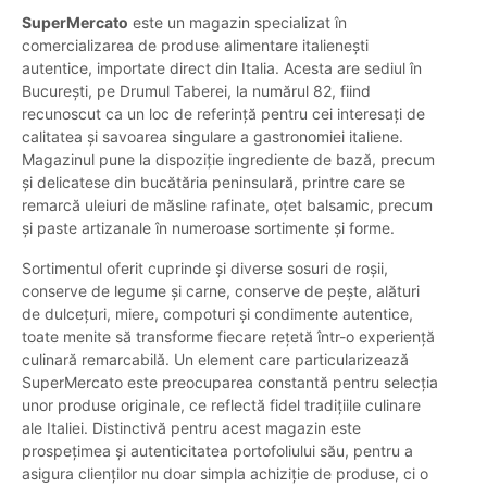
SuperMercato
este un magazin specializat în
comercializarea de produse alimentare italienești
autentice, importate direct din Italia. Acesta are sediul în
București, pe Drumul Taberei, la numărul 82, fiind
recunoscut ca un loc de referință pentru cei interesați de
calitatea și savoarea singulare a gastronomiei italiene.
Magazinul pune la dispoziție ingrediente de bază, precum
și delicatese din bucătăria peninsulară, printre care se
remarcă uleiuri de măsline rafinate, oțet balsamic, precum
și paste artizanale în numeroase sortimente și forme.
Sortimentul oferit cuprinde și diverse sosuri de roșii,
conserve de legume și carne, conserve de pește, alături
de dulcețuri, miere, compoturi și condimente autentice,
toate menite să transforme fiecare rețetă într-o experiență
culinară remarcabilă. Un element care particularizează
SuperMercato este preocuparea constantă pentru selecția
unor produse originale, ce reflectă fidel tradițiile culinare
ale Italiei. Distinctivă pentru acest magazin este
prospețimea și autenticitatea portofoliului său, pentru a
asigura clienților nu doar simpla achiziție de produse, ci o