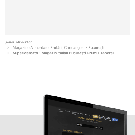
Şoimii Alimentari
Magazine Alimentare, Brutării, Carmangerii - Bucureşti
SuperMercato - Magazin Italian București Drumul Taberei