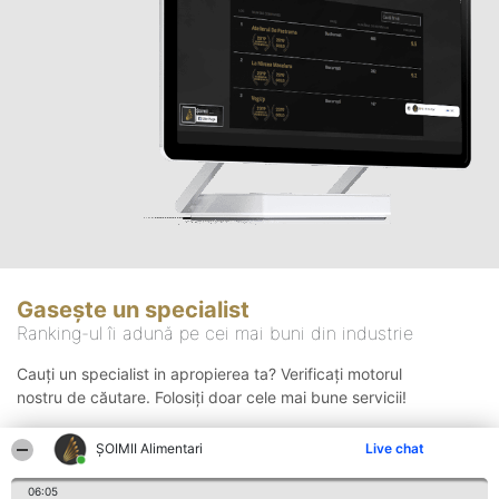
Gasește un specialist
Ranking-ul îi adună pe cei mai buni din industrie
Cauți un specialist in apropierea ta? Verificați motorul
nostru de căutare. Folosiți doar cele mai bune servicii!
ŞOIMII Alimentari
Live chat
Căutare
06:05