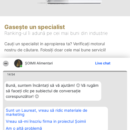
Gasește un specialist
Ranking-ul îi adună pe cei mai buni din industrie
Cauți un specialist in apropierea ta? Verificați motorul
nostru de căutare. Folosiți doar cele mai bune servicii!
ŞOIMII Alimentari
Live chat
Căutare
14:54
Bună, suntem încântați să vă ajutăm! 🙂 Vă rugăm
să faceți clic pe subiectul de conversație
corespunzător! 🙂
Sunt un Laureat, vreau să ridic materiale de
Organizator Ranking
Plebiscyt
Contact
marketing
BRIGHT SOLUTIONS BR SRL
Câștigătorii
Contact
Aleea Timisul De Sus 2 Bl. A30
Lista Tuturor
Vreau să-mi înscriu firma in proiectul Șoimii
Sc. A Et. 4 Ap. 13 Cod 061952
Laureaților
Am o altă problemă
București
Reguli