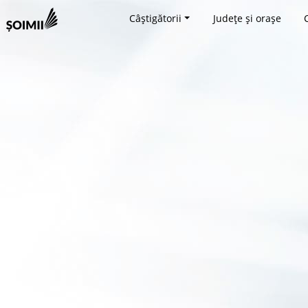
Câștigătorii
Județe și orașe