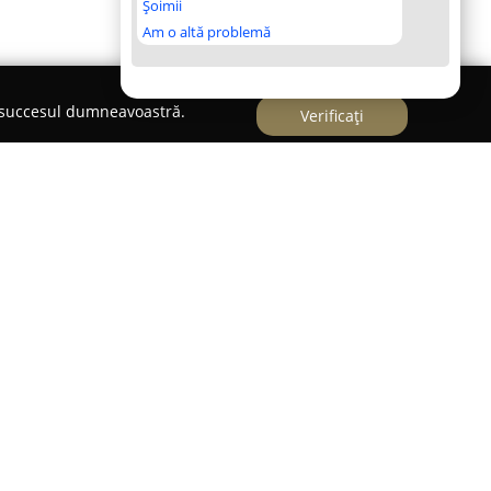
Șoimii
Am o altă problemă
e succesul dumneavoastră.
Verificați
e recunoscută ca un actor important pe piața
cent deosebit pe producția de pâine, prăjituri și
ie. Compania și-a consolidat o reputație notabilă
dicate a produselor de panificație, care se
nstantă și arome autentice, apreciate de