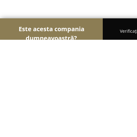
Este acesta compania
Verifica
dumneavoastră?
Şoimii Alimentari
Magazine Alimentare, Brutării,
Titan '99
9
(120)