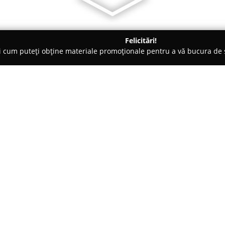
Felicitări!
ți cum puteți obține materiale promoționale pentru a vă bucura d
 Carmangerii - Iaşi
Titan '99
Despre companie:
Situată în Simeria,
Titan '99
est
produselor alimentare, cu un ac
preparate proaspete de patiser
prin asigurarea unei calități ri
Arată mai multe >>
evidențiază prin prospețime co
consumatori.