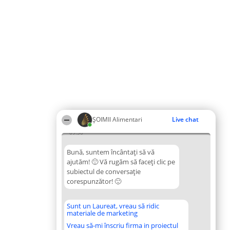
ŞOIMII Alimentari
Live chat
09:30
Bună, suntem încântați să vă
ajutăm! 🙂 Vă rugăm să faceți clic pe
subiectul de conversație
corespunzător! 🙂
Sunt un Laureat, vreau să ridic
materiale de marketing
Vreau să-mi înscriu firma in proiectul