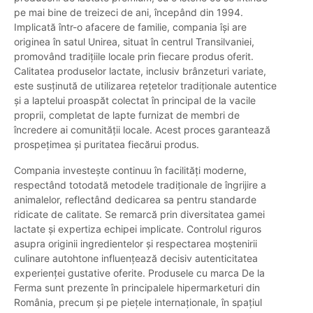
pe mai bine de treizeci de ani, începând din 1994.
Implicată într-o afacere de familie, compania își are
originea în satul Unirea, situat în centrul Transilvaniei,
promovând tradițiile locale prin fiecare produs oferit.
Calitatea produselor lactate, inclusiv brânzeturi variate,
este susținută de utilizarea rețetelor tradiționale autentice
și a laptelui proaspăt colectat în principal de la vacile
proprii, completat de lapte furnizat de membri de
încredere ai comunității locale. Acest proces garantează
prospețimea și puritatea fiecărui produs.
Compania investește continuu în facilități moderne,
respectând totodată metodele tradiționale de îngrijire a
animalelor, reflectând dedicarea sa pentru standarde
ridicate de calitate. Se remarcă prin diversitatea gamei
lactate și expertiza echipei implicate. Controlul riguros
asupra originii ingredientelor și respectarea moștenirii
culinare autohtone influențează decisiv autenticitatea
experienței gustative oferite. Produsele cu marca De la
Ferma sunt prezente în principalele hipermarketuri din
România, precum și pe piețele internaționale, în spațiul