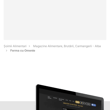
Şoimii Alimentari
Magazine Alimentare, Brutării, Carmangerii - Alba
Ferma cu Omenie