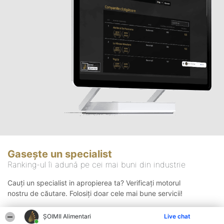
Gasește un specialist
Ranking-ul îi adună pe cei mai buni din industrie
Cauți un specialist in apropierea ta? Verificați motorul
nostru de căutare. Folosiți doar cele mai bune servicii!
ŞOIMII Alimentari
Live chat