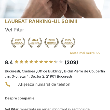
LAUREAT RANKING-UL ȘOIMII
Vel Pitar
Arată mai multe >>
8.4
(209)
Bucureşti, Clădirea „Office Building", B-dul Pierre de Coubertin​
, nr. 3-5, etaj 4, Sector 2, 21901 București
Afișează numărul de telefon
Despre companie:
Vel Pitar
reprezintă un reper important în sectorul de