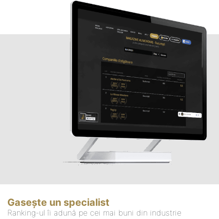
Gasește un specialist
Ranking-ul îi adună pe cei mai buni din industrie