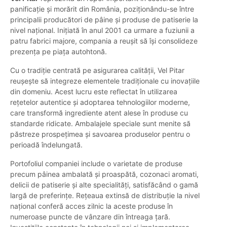
panificație și morărit din România, poziționându-se între
principalii producători de pâine și produse de patiserie la
nivel național. Inițiată în anul 2001 ca urmare a fuziunii a
patru fabrici majore, compania a reușit să își consolideze
prezența pe piața autohtonă.
Cu o tradiție centrată pe asigurarea calității, Vel Pitar
reușește să integreze elementele tradiționale cu inovațiile
din domeniu. Acest lucru este reflectat în utilizarea
rețetelor autentice și adoptarea tehnologiilor moderne,
care transformă ingrediente atent alese în produse cu
standarde ridicate. Ambalajele speciale sunt menite să
păstreze prospețimea și savoarea produselor pentru o
perioadă îndelungată.
Portofoliul companiei include o varietate de produse
precum pâinea ambalată și proaspătă, cozonaci aromati,
delicii de patiserie și alte specialități, satisfăcând o gamă
largă de preferințe. Rețeaua extinsă de distribuție la nivel
național conferă acces zilnic la aceste produse în
numeroase puncte de vânzare din întreaga țară.