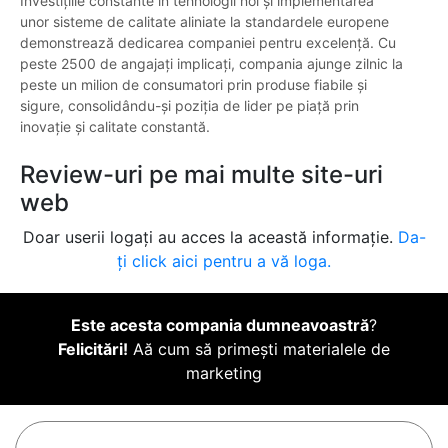
Investițiile constante în tehnologii noi și implementarea
unor sisteme de calitate aliniate la standardele europene
demonstrează dedicarea companiei pentru excelență. Cu
peste 2500 de angajați implicați, compania ajunge zilnic la
peste un milion de consumatori prin produse fiabile și
sigure, consolidându-și poziția de lider pe piață prin
inovație și calitate constantă.
Review-uri pe mai multe site-uri
web
Doar userii logați au acces la această informație.
Da-
ți click aici pentru a vă loga.
Este acesta compania dumneavoastră
?
Felicitări!
Aă cum să primești materialele de
marketing