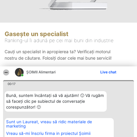
Gasește un specialist
Ranking-ul îi adună pe cei mai buni din industrie
Cauți un specialist in apropierea ta? Verificați motorul
nostru de căutare. Folosiți doar cele mai bune servicii!
ŞOIMII Alimentari
Live chat
Căutare
00:17
Bună, suntem încântați să vă ajutăm! 🙂 Vă rugăm
să faceți clic pe subiectul de conversație
corespunzător! 🙂
Sunt un Laureat, vreau să ridic materiale de
Organizator Ranking
Plebiscyt
Contact
marketing
BRIGHT SOLUTIONS BR SRL
Câștigătorii
Contact
Aleea Timisul De Sus 2 Bl. A30
Lista Tuturor
Vreau să-mi înscriu firma in proiectul Șoimii
Sc. A Et. 4 Ap. 13 Cod 061952
Laureaților